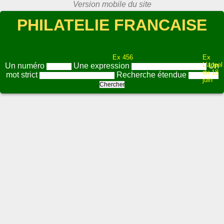
PHILATELIE FRANCAISE
Ex 456
Ex
L'appel
Un numéro
Une expression
Un
du 18
mot strict
Recherche étendue
juin