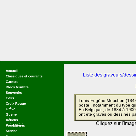
Accueil
Liste des graveurs/dess
Classiques et courants
Carnets
Blocs feuillets
Souvenirs
Colis
Louis-Eugène Mouchon (1843-
Croix Rouge
poste , notamment du type qu
Grève
En Belgique , de 1884 à 1900, 
ont été gravés ou dessinés p
Guerre
Aériens
Cliquez sur l'imag
Préoblitérés
Service