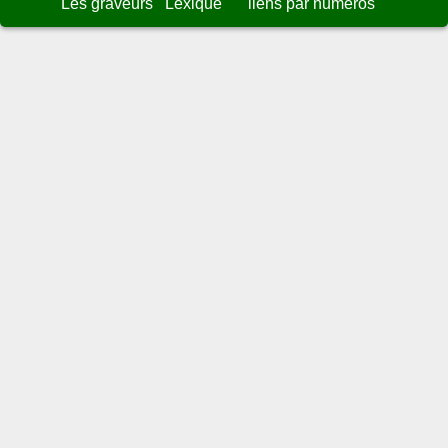
Les graveurs
Lexique
liens par numéros