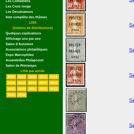
Les Comédiens
Les Croix rouge
Les Dessinateurs
liste complète des thèmes
LISA
Se
(timbres de distributeurs)
Quelques explications
Affichage une par une
Salon d'Automne
Associations philatéliques
Se
Expo Marcophilex
Assemblées Philapostel
Salon de Printemps
LISA par année
Se
2009
2010
2011
2012
2013
2014
2015
2016
2017
2018
2019
2020
2021
2022
2023
2024
2025
Se
Se