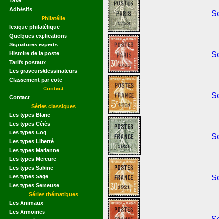
Taxe
Adhésifs
Se
Philatélie
lexique philatélique
Quelques explications
Signatures experts
Histoire de la poste
Se
Tarifs postaux
Les graveurs/dessinateurs
Classement par cote
Contact
Se
Contact
Séries classiques
Les types Blanc
Les types Cérès
Les types Coq
Se
Les types Liberté
Les types Marianne
Les types Mercure
Les types Sabine
Les types Sage
Se
Les types Semeuse
Séries thématiques
Les Animaux
Les Armoiries
Se