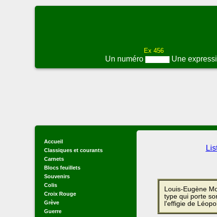
Ex 456
Un numéro
Une express
Accueil
Lis
Classiques et courants
Carnets
Blocs feuillets
Souvenirs
Colis
Louis-Eugène Mo
Croix Rouge
type qui porte s
Grève
l'effigie de Léop
Guerre