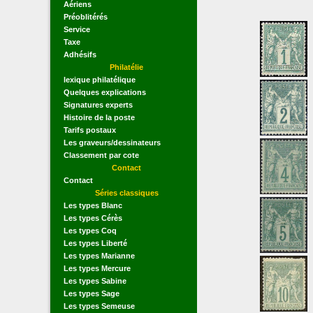
Aériens
Préoblitérés
Service
Taxe
Adhésifs
Philatélie
lexique philatélique
Quelques explications
Signatures experts
Histoire de la poste
Tarifs postaux
Les graveurs/dessinateurs
Classement par cote
Contact
Contact
Séries classiques
Les types Blanc
Les types Cérès
Les types Coq
Les types Liberté
Les types Marianne
Les types Mercure
Les types Sabine
Les types Sage
Les types Semeuse