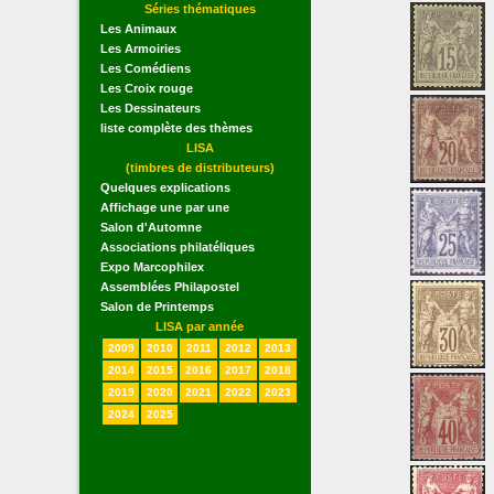
Séries thématiques
Les Animaux
Les Armoiries
Les Comédiens
Les Croix rouge
Les Dessinateurs
liste complète des thèmes
LISA
(timbres de distributeurs)
Quelques explications
Affichage une par une
Salon d'Automne
Associations philatéliques
Expo Marcophilex
Assemblées Philapostel
Salon de Printemps
LISA par année
2009
2010
2011
2012
2013
2014
2015
2016
2017
2018
2019
2020
2021
2022
2023
2024
2025