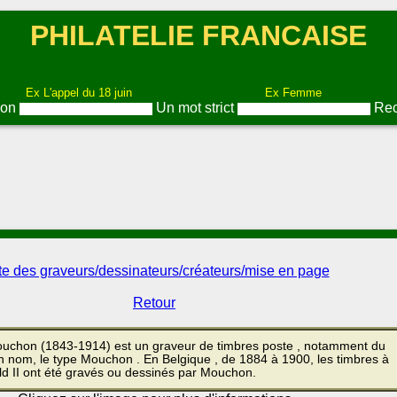
PHILATELIE FRANCAISE
Ex L'appel du 18 juin
Ex Femme
ion
Un mot strict
Rec
te des graveurs/dessinateurs/créateurs/mise en page
Retour
uchon (1843-1914) est un graveur de timbres poste , notamment du
on nom, le type Mouchon . En Belgique , de 1884 à 1900, les timbres à
old II ont été gravés ou dessinés par Mouchon.