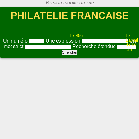
PHILATELIE FRANCAISE
Ex 456
Ex
L'appel
Un numéro
Une expression
Un
du 18
mot strict
Recherche étendue
juin