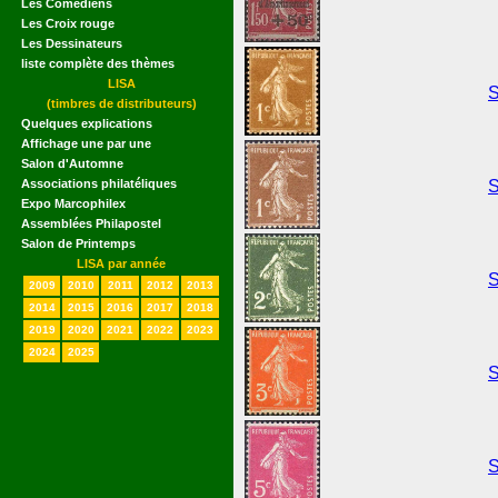
Les Comédiens
Les Croix rouge
Les Dessinateurs
liste complète des thèmes
LISA
S
(timbres de distributeurs)
Quelques explications
Affichage une par une
Salon d'Automne
Associations philatéliques
S
Expo Marcophilex
Assemblées Philapostel
Salon de Printemps
LISA par année
S
2009
2010
2011
2012
2013
2014
2015
2016
2017
2018
2019
2020
2021
2022
2023
2024
2025
S
S