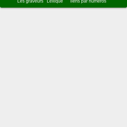
Les graveurs
Lexique
liens par numéros