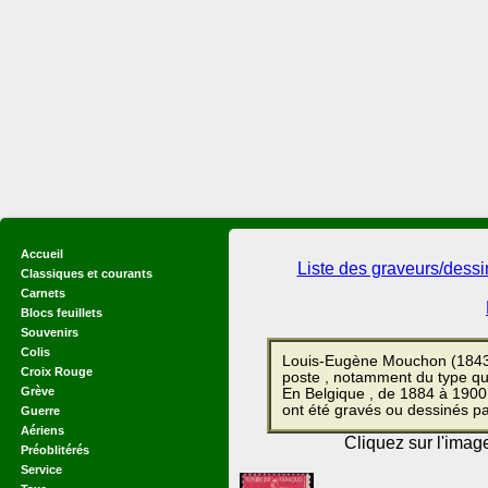
Accueil
Liste des graveurs/dess
Classiques et courants
Carnets
Blocs feuillets
Souvenirs
Colis
Louis-Eugène Mouchon (1843-
Croix Rouge
poste , notamment du type qu
Grève
En Belgique , de 1884 à 1900, 
ont été gravés ou dessinés p
Guerre
Aériens
Cliquez sur l'imag
Préoblitérés
Service