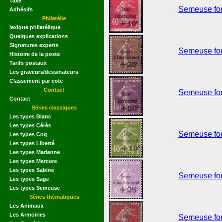
Taxe
Semeuse fond
Adhésifs
Philatélie
lexique philatélique
Quelques explications
Signatures experts
Semeuse fond
Histoire de la poste
Tarifs postaux
Les graveurs/dessinateurs
Classement par cote
Contact
Semeuse fond
Contact
Séries classiques
Les types Blanc
Les types Cérès
Semeuse fond
Les types Coq
Les types Liberté
Les types Marianne
Les types Mercure
Les types Sabine
Semeuse fond
Les types Sage
Les types Semeuse
Séries thématiques
Les Animaux
Les Armoiries
Semeuse fond