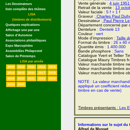
Vente générale :
4 juin
1951
Les Dessinateurs
Retrait de la vente :
13 octo
liste complète des thèmes
Valeur faciale :
5 f + 1 f
LISA
Graveur :
Charles Paul Dufr
(timbres de distributeurs)
Dessinateur :
Paul Pierre L
Quelques explications
Département concerné par c
Dentelure :
Dentelé 13
Affichage une par une
Couleur :
vert
Salon d'Automne
Mode d'impression :
Taille 
Associations philatéliques
Format du timbre :
26 x 40 
Expo Marcophilex
Quantite émis :
1.400.000
Assemblées Philapostel
Bande phosphore :
Sans
Catalogue Yvert et Tellier T
Salon de Printemps
Catalogue Maury Timbres fr
LISA par année
Valeur marchande timbre ne
2009
2010
2011
2012
2013
Valeur marchande timbre av
Valeur marchande timbre obl
2014
2015
2016
2017
2018
2019
2020
2021
2022
2023
NOTE : La valeur marchande e
2024
2025
appliqué un coefficient rédu
timbre en cas de vente)
Timbres présentants :
Les Ec
Informations sur le sujet du 
Alfred de Musset