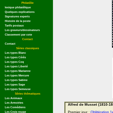
Philatélie
lexique philatélique
Quelques explications
Signatures experts
Histoire de la poste
Tarifs postaux
Les graveurs/dessinateurs
Classement par cote
Contact
Contact
Séries classiques
Les types Blanc
Les types Cérès
Les types Coq
Les types Liberté
Les types Marianne
Les types Mercure
Les types Sabine
Les types Sage
Les types Semeuse
Séries thématiques
Les Animaux
Les Armoiries
Alfred de Musset (1810-18
Les Comédiens
Les Croix rouge
Premier jour :
Oblitération 1