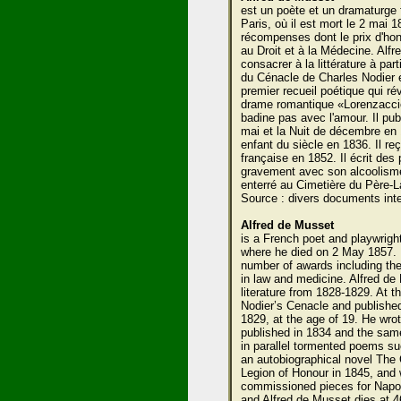
est un poète et un dramaturge 
Paris, où il est mort le 2 mai 
récompenses dont le prix d'honn
au Droit et à la Médecine. Alf
consacrer à la littérature à par
du Cénacle de Charles Nodier e
premier recueil poétique qui rév
drame romantique «Lorenzacci
badine pas avec l'amour. Il p
mai et la Nuit de décembre en
enfant du siècle en 1836. Il re
française en 1852. Il écrit de
gravement avec son alcoolisme,
enterré au Cimetière du Père-L
Source : divers documents inte
Alfred de Musset
is a French poet and playwrigh
where he died on 2 May 1857. Br
number of awards including the 
in law and medicine. Alfred de
literature from 1828-1829. At t
Nodier’s Cenacle and published h
1829, at the age of 19. He wro
published in 1834 and the same
in parallel tormented poems s
an autobiographical novel The 
Legion of Honour in 1845, and
commissioned pieces for Napole
and Alfred de Musset dies at 4