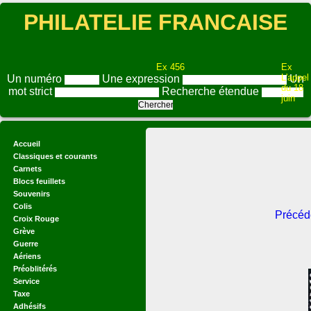
PHILATELIE FRANCAISE
Ex 456
Ex
L'appel
Un numéro
Une expression
Un
du 18
mot strict
Recherche étendue
juin
Accueil
Classiques et courants
Carnets
Blocs feuillets
Souvenirs
Colis
Précéd
Croix Rouge
Grève
Guerre
Aériens
Préoblitérés
Service
Taxe
Adhésifs