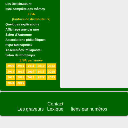
Les Dessinateurs
liste complète des thèmes
LISA
(timbres de distributeurs)
Quelques explications
Affichage une par une
Salon d'Automne
Associations philatéliques
Expo Marcophilex
Assemblées Philapostel
Salon de Printemps
LISA par année
2009
2010
2011
2012
2013
2014
2015
2016
2017
2018
2019
2020
2021
2022
2023
2024
2025
Contact
Les graveurs
Lexique
liens par numéros