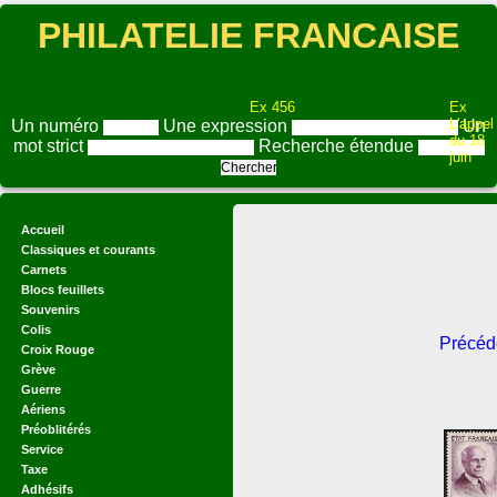
PHILATELIE FRANCAISE
Ex 456
Ex
L'appel
Un numéro
Une expression
Un
du 18
mot strict
Recherche étendue
juin
Accueil
Classiques et courants
Carnets
Blocs feuillets
Souvenirs
Colis
Précéd
Croix Rouge
Grève
Guerre
Aériens
Préoblitérés
Service
Taxe
Adhésifs