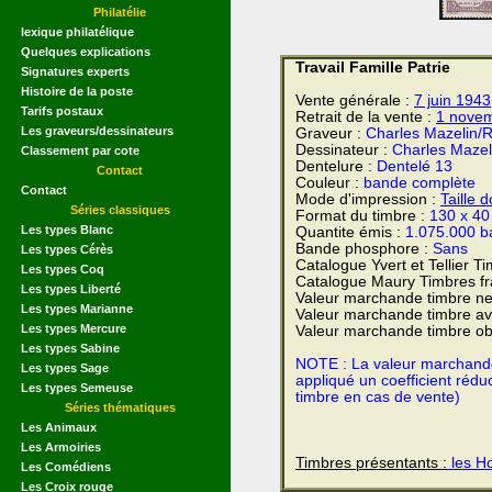
Philatélie
lexique philatélique
Quelques explications
Travail Famille Patrie
Signatures experts
Histoire de la poste
Vente générale :
7 juin
1943
Tarifs postaux
Retrait de la vente :
1 nove
Les graveurs/dessinateurs
Graveur :
Charles Mazelin/R
Dessinateur :
Charles Mazel
Classement par cote
Dentelure :
Dentelé 13
Contact
Couleur :
bande complète
Contact
Mode d'impression :
Taille 
Séries classiques
Format du timbre :
130 x 4
Les types Blanc
Quantite émis :
1.075.000 
Bande phosphore :
Sans
Les types Cérès
Catalogue Yvert et Tellier T
Les types Coq
Catalogue Maury Timbres fr
Les types Liberté
Valeur marchande timbre ne
Les types Marianne
Valeur marchande timbre av
Les types Mercure
Valeur marchande timbre obl
Les types Sabine
NOTE : La valeur marchande e
Les types Sage
appliqué un coefficient rédu
Les types Semeuse
timbre en cas de vente)
Séries thématiques
Les Animaux
Les Armoiries
Timbres présentants :
les Ho
Les Comédiens
Les Croix rouge