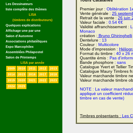
Tours Catalanes
Les Dessinateurs
Premier jour :
Oblitération 
liste complète des thèmes
Vente générale :
25 septem
LISA
Retrait de la vente :
26 juin
(timbres de distributeurs)
Valeur faciale :
0.54 €€
Quelques explications
Validité affranchissement :
L
Affichage une par une
Monaco
création :
Bruno Ghiringhelli
Salon d'Automne
Dentelure :
13
Associations philatéliques
Couleur :
Multicolore
Expo Marcophilex
Mode d'impression :
Héliog
Assemblées Philapostel
Format du timbre :
40 x 26 
Salon de Printemps
Quantite émis :
Pas d'inform
Bande phosphore :
sans
LISA par année
Catalogue Yvert et Tellier T
2009
2010
2011
2012
2013
Catalogue Maury Timbres fr
2014
2015
2016
2017
2018
Valeur marchande timbre ne
Valeur marchande timbre obl
2019
2020
2021
2022
2023
2024
2025
NOTE : La valeur marchande e
appliqué un coefficient rédu
timbre en cas de vente)
Timbres présentants :
Les Ch