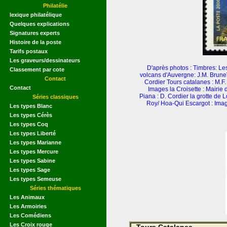
Philatélie
lexique philatélique
Quelques explications
Signatures experts
Histoire de la poste
Tarifs postaux
Les graveurs/dessinateurs
D'après photos : Timbres: L
Classement par cote
volcans d'Auvergne: J.M. BruneV
Contact
Cordier Tours catalanes : M.
Contact
Images la Croisette : Mairi
Piana : D. Cordier la grotte de 
Séries classiques
Roy/ Hoa-Qui Escargot : Image
Les types Blanc
Les types Cérès
Les types Coq
Les types Liberté
Les types Marianne
Les types Mercure
Les types Sabine
Les types Sage
Les types Semeuse
Séries thématiques
Les Animaux
Les Armoiries
Les Comédiens
Les Croix rouge