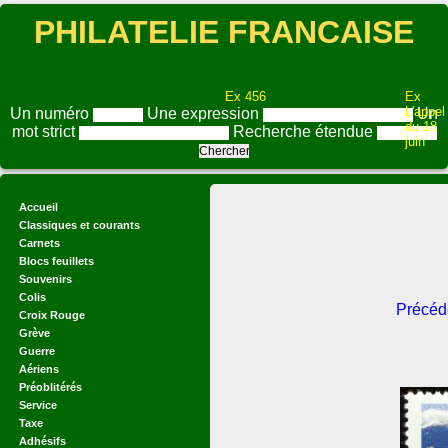
PHILATELIE FRANCAISE
Ex 456
Ex
L'appel
Un numéro
Une expression
Un
du 18
mot strict
Recherche étendue
juin
Accueil
Classiques et courants
Carnets
Blocs feuillets
Souvenirs
Colis
Précéd
Croix Rouge
Grève
Guerre
Aériens
Préoblitérés
Service
Taxe
Adhésifs