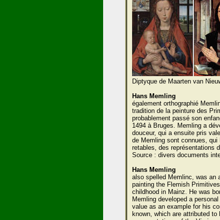
Diptyque de Maarten van Nieu
Hans Memling
également orthographié Memlinc, 
tradition de la peinture des Pr
probablement passé son enfanc
1494 à Bruges. Memling a déve
douceur, qui a ensuite pris va
de Memling sont connues, qui l
retables, des représentations d
Source : divers documents inte
Hans Memling
also spelled Memlinc, was an ac
painting the Flemish Primitives
childhood in Mainz. He was bo
Memling developed a personal 
value as an example for his c
known, which are attributed to