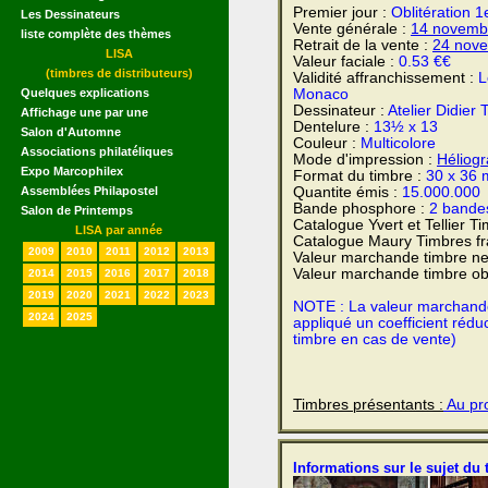
Premier jour :
Oblitération 1
Les Dessinateurs
Vente générale :
14 novemb
liste complète des thèmes
Retrait de la vente :
24 nov
LISA
Valeur faciale :
0.53 €€
(timbres de distributeurs)
Validité affranchissement :
L
Quelques explications
Monaco
Dessinateur :
Atelier Didier
Affichage une par une
Dentelure :
13½ x 13
Salon d'Automne
Couleur :
Multicolore
Associations philatéliques
Mode d'impression :
Héliog
Expo Marcophilex
Format du timbre :
30 x 36
Assemblées Philapostel
Quantite émis :
15.000.000
Bande phosphore :
2 bande
Salon de Printemps
Catalogue Yvert et Tellier T
LISA par année
Catalogue Maury Timbres fr
2009
2010
2011
2012
2013
Valeur marchande timbre ne
Valeur marchande timbre obl
2014
2015
2016
2017
2018
2019
2020
2021
2022
2023
NOTE : La valeur marchande e
2024
2025
appliqué un coefficient rédu
timbre en cas de vente)
Timbres présentants :
Au pro
Informations sur le sujet du 