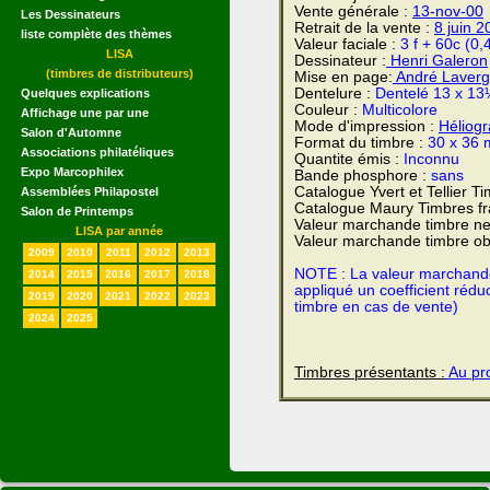
Vente générale :
13-nov-00
Les Dessinateurs
Retrait de la vente :
8 juin 2
liste complète des thèmes
Valeur faciale :
3 f + 60c (0
LISA
Dessinateur :
Henri Galeron
(timbres de distributeurs)
Mise en page:
André Laver
Dentelure :
Dentelé 13 x 13
Quelques explications
Couleur :
Multicolore
Affichage une par une
Mode d'impression :
Héliog
Salon d'Automne
Format du timbre :
30 x 36
Associations philatéliques
Quantite émis :
Inconnu
Expo Marcophilex
Bande phosphore :
sans
Catalogue Yvert et Tellier T
Assemblées Philapostel
Catalogue Maury Timbres fr
Salon de Printemps
Valeur marchande timbre ne
LISA par année
Valeur marchande timbre obl
2009
2010
2011
2012
2013
NOTE : La valeur marchande e
2014
2015
2016
2017
2018
appliqué un coefficient rédu
2019
2020
2021
2022
2023
timbre en cas de vente)
2024
2025
Timbres présentants :
Au pro