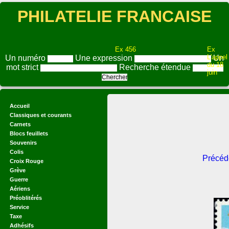
PHILATELIE FRANCAISE
Ex 456
Ex
L'appel
Un numéro
Une expression
Un
du 18
mot strict
Recherche étendue
juin
Accueil
Classiques et courants
Carnets
Blocs feuillets
Souvenirs
Colis
Précéd
Croix Rouge
Grève
Guerre
Aériens
Préoblitérés
Service
Taxe
Adhésifs