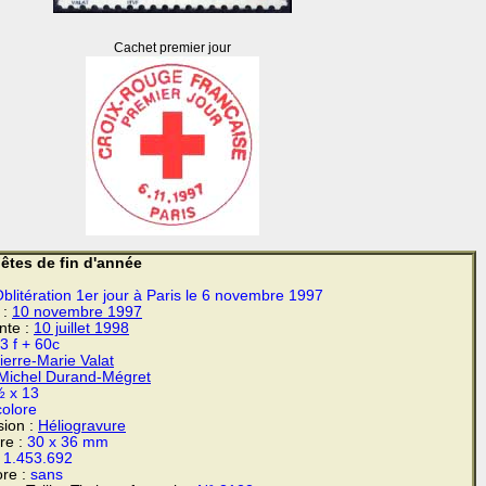
Cachet premier jour
êtes de fin d'année
blitération 1er jour à Paris le 6 novembre 1997
 :
10 novembre
1997
ente :
10 juillet 1998
3 f + 60c
ierre-Marie Valat
Michel Durand-Mégret
 x 13
colore
sion :
Héliogravure
re :
30 x 36 mm
:
1.453.692
re :
sans