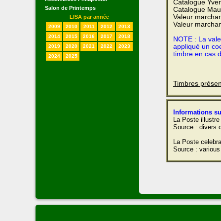
Catalogue Yvert
Salon de Printemps
Catalogue Maur
Valeur marchan
LISA par année
Valeur marchan
2009
2010
2011
2012
2013
2014
2015
2016
2017
2018
NOTE : La valeu
appliqué un coe
2019
2020
2021
2022
2023
timbre en cas 
2024
2025
Timbres présen
Informations su
La Poste illustr
Source : divers 
La Poste celebra
Source : various