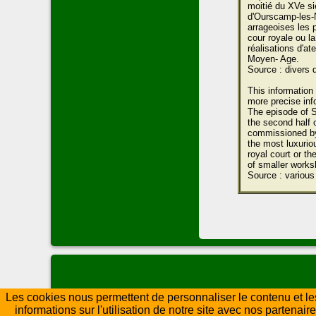
moitié du XVe si
d'Ourscamp-les-N
arrageoises les 
cour royale ou l
réalisations d'ate
Moyen- Age.
Source : divers 
This information
more precise inf
The episode of S
the second half o
commissioned by 
the most luxurio
royal court or th
of smaller works
Source : various
Les cookies nous permettent de personnaliser le contenu et les
informations sur l'utilisation de notre site avec nos partena