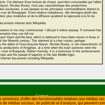
ècle. Cet élément d'une tenture de choeur, peut-être commandée par l'abbé
oyon, Nicolas Boutry, n'est pas caractéristique des productions
plus luxueuses, à une époque où les principaux commanditaires étaient la
a cour de Bourgogne. D'une relative maladresse, elle témoigne plutôt des
liers plus modestes et de la diffusion qu'atteint la tapisserie à la fin du
documents internet dont Wikipédia
 seems to me very controversial. I did put it online anyway. If someone has
ormation they can tell me
aint Vaast and the bear, which is believed to have been woven in Arras in
f the fifteenth century. This element of a choir curtain, perhaps
the abbot of Ourscamp-les-Noyon, Nicolas Boutry, is not characteristic of
us productions of Arraghais, at a time when the main sponsors were the
e court of Burgundy. Rather clumsily, it is a testimony to the achievements
hops and the spread of tapestry in the late Middle Ages.
 Internet documents including Wikipedia
Contact
 annonces, d'offrir des fonctionnalités relatives aux médias so
Les graveurs
Lexique
liens par numéros
ires de médias sociaux, de publicité et d'analyse, qui peuvent co