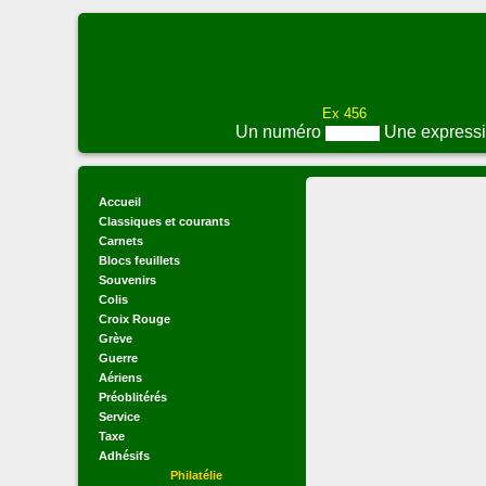
Ex 456
Un numéro
Une express
Accueil
Classiques et courants
Carnets
Blocs feuillets
Souvenirs
Colis
Croix Rouge
Grève
Guerre
Aériens
Préoblitérés
Service
Taxe
Adhésifs
Philatélie