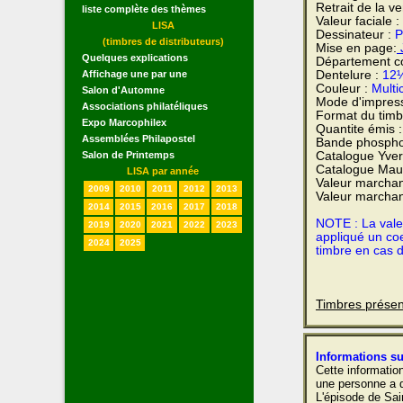
Retrait de la v
liste complète des thèmes
Valeur faciale :
LISA
Dessinateur :
P
(timbres de distributeurs)
Mise en page:
J
Quelques explications
Département co
Affichage une par une
Dentelure :
12½
Couleur :
Multi
Salon d'Automne
Mode d'impres
Associations philatéliques
Format du timb
Expo Marcophilex
Quantite émis 
Assemblées Philapostel
Bande phospho
Salon de Printemps
Catalogue Yvert
Catalogue Maur
LISA par année
Valeur marchan
2009
2010
2011
2012
2013
Valeur marchan
2014
2015
2016
2017
2018
NOTE : La valeu
2019
2020
2021
2022
2023
appliqué un coe
2024
2025
timbre en cas 
Timbres présen
Informations su
Cette informatio
une personne a d
L'épisode de Sai