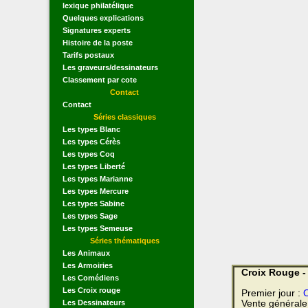
lexique philatélique
Quelques explications
Signatures experts
Histoire de la poste
Tarifs postaux
Les graveurs/dessinateurs
Classement par cote
Contact
Contact
Séries classiques
Les types Blanc
Les types Cérès
Les types Coq
Les types Liberté
Les types Marianne
Les types Mercure
Les types Sabine
Les types Sage
Les types Semeuse
Séries thématiques
Les Animaux
Les Armoiries
Croix Rouge - 
Les Comédiens
Les Croix rouge
Premier jour :
O
Les Dessinateurs
Vente générale