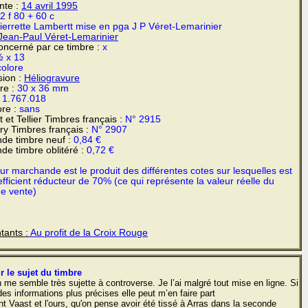
ente :
14 avril 1995
2 f 80 + 60 c
ierrette Lambertt mise en pga J P Véret-Lemarinier
ean-Paul Véret-Lemarinier
ncerné par ce timbre :
x
 x 13
colore
sion :
Héliogravure
re :
30 x 36 mm
:
1.767.018
re :
sans
 et Tellier Timbres français :
N° 2915
y Timbres français :
N° 2907
de timbre neuf :
0,84 €
de timbre oblitéré :
0,72 €
r marchande est le produit des différentes cotes sur lesquelles est
fficient réducteur de 70% (ce qui représente la valeur réelle du
de vente)
tants :
Au profit de la Croix Rouge
r le sujet du timbre
n me semble très sujette à controverse. Je l’ai malgré tout mise en ligne. Si
es informations plus précises elle peut m’en faire part
nt Vaast et l'ours, qu'on pense avoir été tissé à Arras dans la seconde