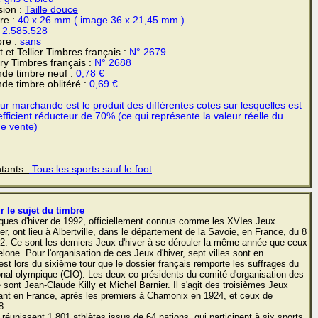
sion :
Taille douce
re :
40 x 26 mm ( image 36 x 21,45 mm )
:
2.585.528
re :
sans
 et Tellier Timbres français :
N° 2679
y Timbres français :
N° 2688
de timbre neuf :
0,78 €
de timbre oblitéré :
0,69 €
r marchande est le produit des différentes cotes sur lesquelles est
fficient réducteur de 70% (ce qui représente la valeur réelle du
de vente)
tants :
Tous les sports sauf le foot
r le sujet du timbre
ques d'hiver de 1992, officiellement connus comme les XVIes Jeux
r, ont lieu à Albertville, dans le département de la Savoie, en France, du 8
92. Ce sont les derniers Jeux d'hiver à se dérouler la même année que ceux
lone. Pour l'organisation de ces Jeux d'hiver, sept villes sont en
est lors du sixième tour que le dossier français remporte les suffrages du
onal olympique (CIO). Les deux co-présidents du comité d'organisation des
e sont Jean-Claude Killy et Michel Barnier. Il s'agit des troisièmes Jeux
lant en France, après les premiers à Chamonix en 1924, et ceux de
8.
réunissent 1 801 athlètes issus de 64 nations, qui participent à six sports