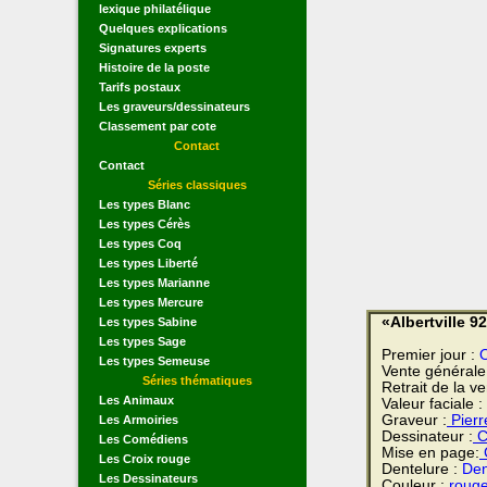
lexique philatélique
Quelques explications
Signatures experts
Histoire de la poste
Tarifs postaux
Les graveurs/dessinateurs
Classement par cote
Contact
Contact
Séries classiques
Les types Blanc
Les types Cérès
Les types Coq
Les types Liberté
Les types Marianne
Les types Mercure
«Albertville 9
Les types Sabine
Les types Sage
Premier jour :
O
Les types Semeuse
Vente générale
Séries thématiques
Retrait de la v
Les Animaux
Valeur faciale :
Graveur :
Pierr
Les Armoiries
Dessinateur :
C
Les Comédiens
Mise en page:
C
Les Croix rouge
Dentelure :
Den
Les Dessinateurs
Couleur :
rouge