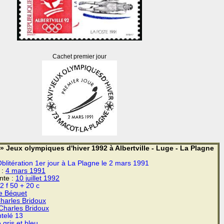
Cachet premier jour
2» Jeux olympiques d'hiver 1992 à Albertville - Luge - La Plagne
blitération 1er jour à La Plagne le 2 mars 1991
 :
4 mars
1991
ente :
10 juillet 1992
2 f 50 + 20 c
e Béquet
harles Bridoux
harles Bridoux
telé 13
 gris et bleu