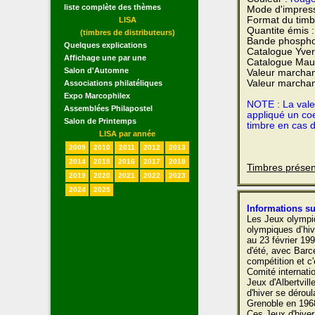
liste complète des thèmes
Mode d'impres
Format du timb
LISA
Quantite émis 
(timbres de distributeurs)
Bande phospho
Quelques explications
Catalogue Yvert
Affichage une par une
Catalogue Maur
Salon d'Automne
Valeur marchan
Valeur marchan
Associations philatéliques
Expo Marcophilex
NOTE : La valeu
Assemblées Philapostel
appliqué un coe
Salon de Printemps
timbre en cas 
LISA par année
2009
2010
2011
2012
2013
2014
2015
2016
2017
2018
Timbres présen
2019
2020
2021
2022
2023
2024
2025
Informations su
Les Jeux olympi
olympiques d’hive
au 23 février 19
d'été, avec Barce
compétition et c'
Comité internati
Jeux d'Albertvill
d'hiver se dérou
Grenoble en 196
Ces Jeux d'hiver 