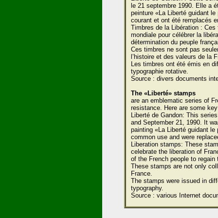
le 21 septembre 1990. Elle a ét
peinture «La Liberté guidant l
courant et ont été remplacés e
Timbres de la Libération : Ces
mondiale pour célébrer la libéra
détermination du peuple françai
Ces timbres ne sont pas seule
l’histoire et des valeurs de la 
Les timbres ont été émis en dif
typographie rotative.
Source : divers documents inte
The «Liberté» stamps
are an emblematic series of F
resistance. Here are some key p
Liberté de Gandon: This serie
and September 21, 1990. It wa
painting «La Liberté guidant l
common use and were replaced 
Liberation stamps: These stam
celebrate the liberation of Fr
of the French people to regain 
These stamps are not only colle
France.
The stamps were issued in diff
typography.
Source : various Internet docu