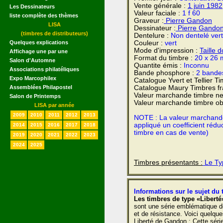
Vente générale :
1 juin
1982
Les Dessinateurs
Valeur faciale :
1 f 60
liste complète des thèmes
Graveur :
Pierre Gandon
LISA
Dessinateur :
Pierre Gando
(timbres de distributeurs)
Dentelure :
Non dentelé vert
Quelques explications
Couleur :
vert
Mode d'impression :
Taille 
Affichage une par une
Format du timbre :
20 x 26 
Salon d'Automne
Quantite émis :
Inconnu
Associations philatéliques
Bande phosphore :
2 bande
Expo Marcophilex
Catalogue Yvert et Tellier T
Assemblées Philapostel
Catalogue Maury Timbres fr
Valeur marchande timbre ne
Salon de Printemps
Valeur marchande timbre obl
LISA par année
2009
2010
2011
2012
2013
NOTE : La valeur marchande e
appliqué un coefficient rédu
2014
2015
2016
2017
2018
timbre en cas de vente)
2019
2020
2021
2022
2023
2024
2025
Timbres présentants :
Le Ty
Informations sur le sujet du 
Les timbres de type «Liberté
sont une série emblématique de
et de résistance. Voici quelques
Liberté de Gandon : Cette séri