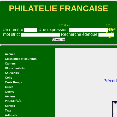
PHILATELIE FRANCAISE
Ex 456
Ex
L'appel
Un numéro
Une expression
Un
du 18
mot strict
Recherche étendue
juin
Accueil
Classiques et courants
Carnets
Blocs feuillets
Souvenirs
Colis
Précéd
Croix Rouge
Grève
Guerre
Aériens
Préoblitérés
Service
Taxe
Adhésifs