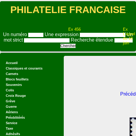
PHILATELIE FRANCAISE
Ex 456
Ex
L'appel
Un numéro
Une expression
Un
du 18
mot strict
Recherche étendue
juin
Accueil
Classiques et courants
Carnets
Blocs feuillets
Souvenirs
Colis
Précéd
Croix Rouge
Grève
Guerre
Aériens
Préoblitérés
Service
Taxe
Adhésifs