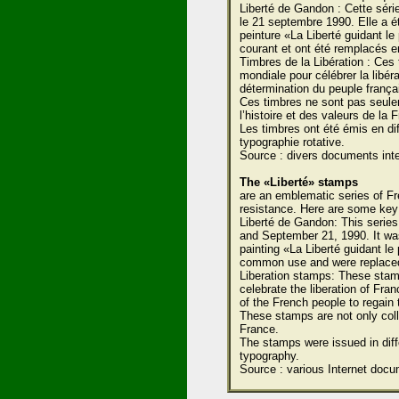
Liberté de Gandon : Cette séri
le 21 septembre 1990. Elle a ét
peinture «La Liberté guidant l
courant et ont été remplacés e
Timbres de la Libération : Ces
mondiale pour célébrer la libéra
détermination du peuple françai
Ces timbres ne sont pas seule
l’histoire et des valeurs de la 
Les timbres ont été émis en dif
typographie rotative.
Source : divers documents inte
The «Liberté» stamps
are an emblematic series of F
resistance. Here are some key p
Liberté de Gandon: This serie
and September 21, 1990. It wa
painting «La Liberté guidant l
common use and were replaced 
Liberation stamps: These stam
celebrate the liberation of Fr
of the French people to regain 
These stamps are not only colle
France.
The stamps were issued in diff
typography.
Source : various Internet docu