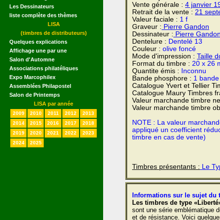
Vente générale :
4 janvier
1
Les Dessinateurs
Retrait de la vente :
21 sep
liste complète des thèmes
Valeur faciale :
1 f
LISA
Graveur :
Pierre Gandon
(timbres de distributeurs)
Dessinateur :
Pierre Gando
Dentelure :
Dentelé 13
Quelques explications
Couleur :
olive foncé
Affichage une par une
Mode d'impression :
Taille 
Salon d'Automne
Format du timbre :
20 x 26 
Associations philatéliques
Quantite émis :
Inconnu
Expo Marcophilex
Bande phosphore :
1 bande
Catalogue Yvert et Tellier T
Assemblées Philapostel
Catalogue Maury Timbres fr
Salon de Printemps
Valeur marchande timbre ne
LISA par année
Valeur marchande timbre obl
2009
2010
2011
2012
2013
NOTE : La valeur marchande e
2014
2015
2016
2017
2018
appliqué un coefficient rédu
2019
2020
2021
2022
2023
timbre en cas de vente)
2024
2025
Timbres présentants :
Le Ty
Informations sur le sujet du 
Les timbres de type «Liberté
sont une série emblématique de
et de résistance. Voici quelques