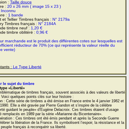
sion :
Taille douce
re :
20 x 26 mm ( image 15 x 23 )
:
Inconnu
re :
1 bande
 et Tellier Timbres français :
N° 2179a
y Timbres français :
N° 2184A
de timbre neuf :
1,20 €
de timbre oblitéré :
0,96 €
r marchande est le produit des différentes cotes sur lesquelles est
fficient réducteur de 70% (ce qui représente la valeur réelle du
de vente)
tants :
Le Type Liberté
r le sujet du timbre
type «Liberté»
mblématique de timbres français, souvent associés à des valeurs de liberté
 Voici quelques points clés sur leur histoire :
n : Cette série de timbres a été émise en France entre le 4 janvier 1982 et
1990. Elle a été gravée par Pierre Gandon et s’inspire de la célèbre
erté guidant le peuple» d’Eugène Delacroix. Ces timbres étaient d’usage
té remplacés en 1989 par la série «Marianne du Bicentenaire».
bération : Ces timbres ont été émis pendant et après la Seconde Guerre
ébrer la libération de la France. Ils symbolisent l’espoir, la résistance et la
peuple français à reconquérir sa liberté.