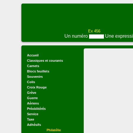
Ex 456
Un numéro
Une express
Accueil
Classiques et courants
Carnets
Blocs feuillets
Souvenirs
Colis
Croix Rouge
Grève
Guerre
Aériens
Préoblitérés
Service
Taxe
Adhésifs
Philatélie