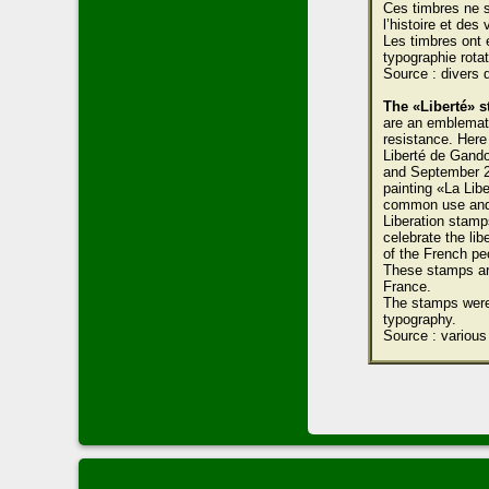
Ces timbres ne s
l’histoire et des
Les timbres ont 
typographie rotat
Source : divers 
The «Liberté» 
are an emblemati
resistance. Here
Liberté de Gand
and September 2
painting «La Lib
common use and 
Liberation stam
celebrate the li
of the French pe
These stamps are
France.
The stamps were 
typography.
Source : various