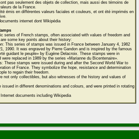
ont pas seulement des objets de collection, mais aussi des témoins de
 valeurs de la France.
été émis en différentes valeurs faciales et couleurs, et ont été imprimés en
ive.
documents internet dont Wikipédia
stamps
c series of French stamps, often associated with values of freedom and
 are some key points about their history:
on: This series of stamps was issued in France between January 4, 1982
1, 1990. It was engraved by Pierre Gandon and is inspired by the famous
erté guidant le peuple» by Eugène Delacroix. These stamps were in
were replaced in 1989 by the series «Marianne du Bicentenaire».
ps: These stamps were issued during and after the Second World War to
beration of France. They symbolize the hope, resistance and determination
ople to regain their freedom.
 not only collectibles, but also witnesses of the history and values of
issued in different denominations and colours, and were printed in rotating
 Internet documents including Wikipedia