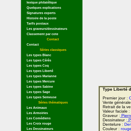
lexique philatélique
Quelques explications
Signatures experts
Histoire de la poste
Tarifs postaux
Les graveurs/dessinateurs
Classement par cote
Contact
Contact
Séries classiques
Les types Blanc
Les types Cérès
Les types Coq
Les types Liberté
Les types Marianne
Les types Mercure
Les types Sabine
Type Liberté d
Les types Sage
Les types Semeuse
Premier jour :
O
Vente générale
Séries thématiques
Retrait de la v
Les Animaux
Valeur faciale :
Les Armoiries
Graveur :
Pier
Les Comédiens
Dessinateur :
P
Les Croix rouge
Dentelure :
Den
Couleur :
rouge
Les Dessinateurs