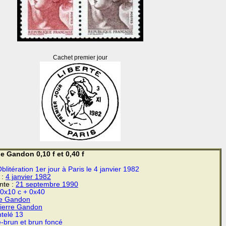
Cachet premier jour
e Gandon 0,10 f et 0,40 f
blitération 1er jour à Paris le 4 janvier 1982
 :
4 janvier
1982
ente :
21 septembre 1990
0x10 c + 0x40
re Gandon
ierre Gandon
telé 13
-brun et brun foncé