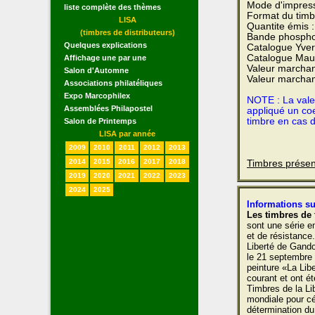
Mode d'impres
liste complète des thèmes
Format du timb
LISA
Quantite émis 
(timbres de distributeurs)
Bande phospho
Quelques explications
Catalogue Yvert
Catalogue Maur
Affichage une par une
Valeur marchan
Salon d'Automne
Valeur marchan
Associations philatéliques
Expo Marcophilex
NOTE : La valeu
Assemblées Philapostel
appliqué un coe
timbre en cas 
Salon de Printemps
LISA par année
2009
2010
2011
2012
2013
2014
2015
2016
2017
2018
Timbres présen
2019
2020
2021
2022
2023
2024
2025
Informations su
Les timbres de 
sont une série e
et de résistance.
Liberté de Gando
le 21 septembre 
peinture «La Lib
courant et ont é
Timbres de la Li
mondiale pour cél
détermination du 