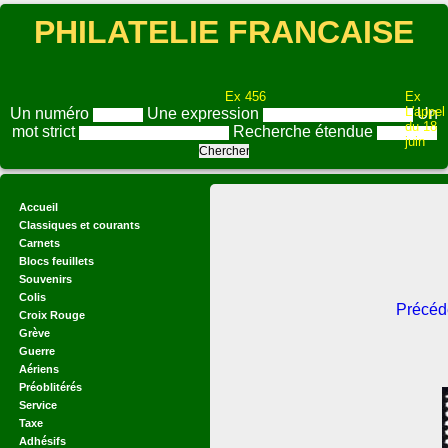
PHILATELIE FRANCAISE
Ex 456
Ex
L'appel
Un numéro
Une expression
Un
du 18
mot strict
Recherche étendue
juin
Accueil
Classiques et courants
Carnets
Blocs feuillets
Souvenirs
Colis
Précéd
Croix Rouge
Grève
Guerre
Aériens
Préoblitérés
Service
Taxe
Adhésifs