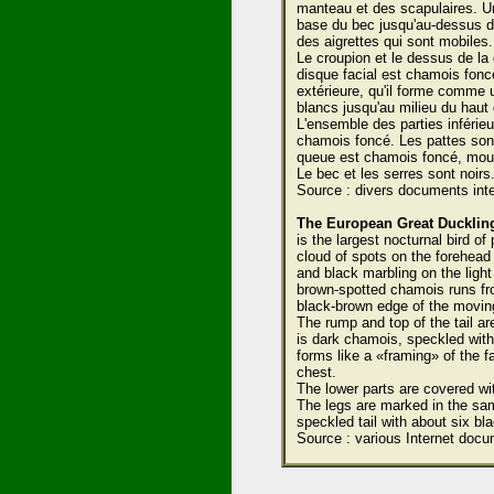
manteau et des scapulaires. U
base du bec jusqu'au-dessus de 
des aigrettes qui sont mobiles.
Le croupion et le dessus de la
disque facial est chamois fonc
extérieure, qu'il forme comme 
blancs jusqu'au milieu du haut d
L'ensemble des parties inférieu
chamois foncé. Les pattes so
queue est chamois foncé, mouch
Le bec et les serres sont noirs.
Source : divers documents inte
The European Great Ducklin
is the largest nocturnal bird o
cloud of spots on the forehead
and black marbling on the light
brown-spotted chamois runs fro
black-brown edge of the movin
The rump and top of the tail ar
is dark chamois, speckled with
forms like a «framing» of the f
chest.
The lower parts are covered wi
The legs are marked in the sa
speckled tail with about six bla
Source : various Internet docu