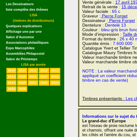
Vente générale :
17 avril
19
Les Dessinateurs
Retrait de la vente :
15 déc
liste complète des thèmes
Valeur faciale :
65 c
LISA
Graveur :
Pierre Forget
Dessinateur :
Pierre Forget
(timbres de distributeurs)
Dentelure :
Dentelé 13
Quelques explications
Couleur :
bleu-gris brun fon
Affichage une par une
Mode d'impression :
Taille 
Salon d'Automne
Format du timbre :
26 x 40 
Associations philatéliques
Quantite émis :
7.600.000
Catalogue Yvert et Tellier T
Expo Marcophilex
Catalogue Maury Timbres fr
Assemblées Philapostel
Valeur marchande timbre ne
Salon de Printemps
Valeur marchande timbre obl
LISA par année
2009
2010
2011
2012
2013
NOTE : La valeur marchande e
appliqué un coefficient rédu
2014
2015
2016
2017
2018
timbre en cas de vente)
2019
2020
2021
2022
2023
2024
2025
Timbres présentants :
Les ch
Informations sur le sujet du 
Le grand-duc d'Europe
est l'oiseau de proie nocturne 
et chamois, offrant une nuée de
les côtés et l'arrière du cou, e