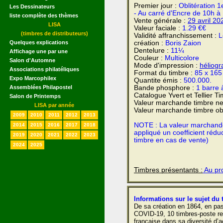
Premier jour :
Oblitération 1
Les Dessinateurs
- Au carré d'Encre de 10h à
liste complète des thèmes
Vente générale :
29 avril
20
LISA
Valeur faciale :
1.29 €€
(timbres de distributeurs)
Validité affranchissement :
L
création :
Boris Zaion
Quelques explications
Dentelure :
11¼
Affichage une par une
Couleur :
Multicolore
Salon d'Automne
Mode d'impression :
héliogr
Associations philatéliques
Format du timbre :
85 x 16
Expo Marcophilex
Quantite émis :
500.000.
Bande phosphore :
1 barre 
Assemblées Philapostel
Catalogue Yvert et Tellier T
Salon de Printemps
Valeur marchande timbre ne
LISA par année
Valeur marchande timbre obl
2009
2010
2011
2012
2013
NOTE : La valeur marchande e
2014
2015
2016
2017
2018
appliqué un coefficient rédu
2019
2020
2021
2022
2023
timbre en cas de vente)
2024
2025
Timbres présentants :
Au pro
Informations sur le sujet du 
De sa création en 1864, en pa
COVID-19, 10 timbres-poste ret
française dans sa diversité d’a