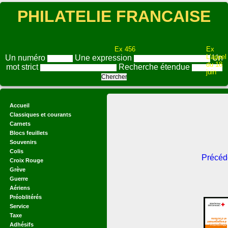
PHILATELIE FRANCAISE
Ex 456
Ex
L'appel
Un numéro
Une expression
Un
du 18
mot strict
Recherche étendue
juin
Accueil
Classiques et courants
Carnets
Blocs feuillets
Souvenirs
Colis
Précéd
Croix Rouge
Grève
Guerre
Aériens
Préoblitérés
Service
Taxe
Adhésifs