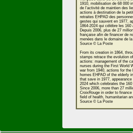
1910, mobilisation de 68 000 i
de l’activité de maintien des l
actions à destination de la pet
retraites EHPAD des personne
gestes qui sauvent en 1977, ap
1864-2024 qui célèbre les 160 
Depuis 2006, plus de 27 millio
française afin de financer de 
menées dans le domaine de la s
Source © La Poste
From its creation in 1864, th
stamps retrace the evolution o
actions: management of the cat
nurses during the First World W
war from 1940, actions for the
homes EHPAD of the elderly in 
that save in 1977, appearance 
2024 which celebrates the 160
Since 2006, more than 27 mill
CroixRouge in order to finance m
field of health, humanitarian an
Source © La Poste