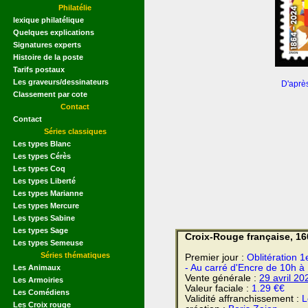
Philatélie
lexique philatélique
Quelques explications
Signatures experts
Histoire de la poste
Tarifs postaux
Les graveurs/dessinateurs
D'aprè
Classement par cote
Contact
Contact
Séries classiques
Les types Blanc
Les types Cérès
Les types Coq
Les types Liberté
Les types Marianne
Les types Mercure
Les types Sabine
Les types Sage
Croix-Rouge française, 16
Les types Semeuse
Séries thématiques
Premier jour :
Oblitération 1
- Au carré d'Encre de 10h à
Les Animaux
Vente générale :
29 avril
20
Les Armoiries
Valeur faciale :
1.29 €€
Les Comédiens
Validité affranchissement :
L
Les Croix rouge