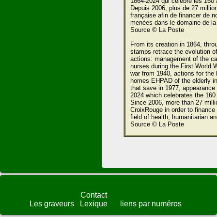
1864-2024 qui célèbre les 160 
Depuis 2006, plus de 27 millio
française afin de financer de 
menées dans le domaine de la s
Source © La Poste
From its creation in 1864, th
stamps retrace the evolution o
actions: management of the cat
nurses during the First World W
war from 1940, actions for the
homes EHPAD of the elderly in 
that save in 1977, appearance 
2024 which celebrates the 160
Since 2006, more than 27 mill
CroixRouge in order to finance m
field of health, humanitarian an
Source © La Poste
Contact
Les graveurs
Lexique
liens par numéros