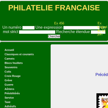
PHILATELIE FRANCAISE
Ex 456
Ex
L'appel
Un numéro
Une expression
Un
du 18
mot strict
Recherche étendue
juin
Accueil
Classiques et courants
Carnets
Blocs feuillets
Souvenirs
Colis
Précéd
Croix Rouge
Grève
Guerre
Aériens
Préoblitérés
Service
Taxe
Adhésifs