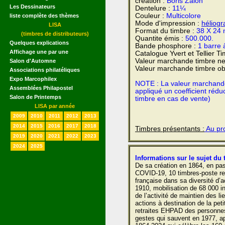
création :
Boris Zaion
Les Dessinateurs
Dentelure :
11¼
Couleur :
Multicolore
liste complète des thèmes
Mode d'impression :
héliogr
LISA
Format du timbre :
38 X 24
(timbres de distributeurs)
Quantite émis :
500.000.
Quelques explications
Bande phosphore :
1 barre 
Affichage une par une
Catalogue Yvert et Tellier T
Valeur marchande timbre ne
Salon d'Automne
Valeur marchande timbre obl
Associations philatéliques
Expo Marcophilex
NOTE : La valeur marchande e
Assemblées Philapostel
appliqué un coefficient rédu
Salon de Printemps
timbre en cas de vente)
LISA par année
2009
2010
2011
2012
2013
2014
2015
2016
2017
2018
Timbres présentants :
Au pro
2019
2020
2021
2022
2023
2024
2025
Informations sur le sujet du 
De sa création en 1864, en pa
COVID-19, 10 timbres-poste ret
française dans sa diversité d’a
1910, mobilisation de 68 000 i
de l’activité de maintien des l
actions à destination de la pet
retraites EHPAD des personne
gestes qui sauvent en 1977, ap