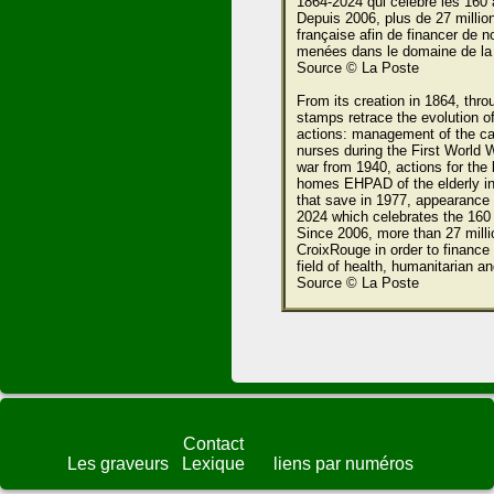
1864-2024 qui célèbre les 160 
Depuis 2006, plus de 27 millio
française afin de financer de 
menées dans le domaine de la s
Source © La Poste
From its creation in 1864, th
stamps retrace the evolution o
actions: management of the cat
nurses during the First World W
war from 1940, actions for the
homes EHPAD of the elderly in 
that save in 1977, appearance 
2024 which celebrates the 160
Since 2006, more than 27 mill
CroixRouge in order to finance m
field of health, humanitarian an
Source © La Poste
Contact
Les graveurs
Lexique
liens par numéros