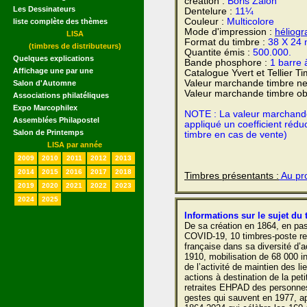
création :
Boris Zaion
Les Dessinateurs
Dentelure :
11¼
Couleur :
Multicolore
liste complète des thèmes
Mode d'impression :
héliogr
LISA
Format du timbre :
38 X 24
(timbres de distributeurs)
Quantite émis :
500.000.
Quelques explications
Bande phosphore :
1 barre 
Affichage une par une
Catalogue Yvert et Tellier T
Valeur marchande timbre ne
Salon d'Automne
Valeur marchande timbre obl
Associations philatéliques
Expo Marcophilex
NOTE : La valeur marchande e
Assemblées Philapostel
appliqué un coefficient rédu
Salon de Printemps
timbre en cas de vente)
LISA par année
2009
2010
2011
2012
2013
2014
2015
2016
2017
2018
Timbres présentants :
Au pro
2019
2020
2021
2022
2023
2024
2025
Informations sur le sujet du 
De sa création en 1864, en pa
COVID-19, 10 timbres-poste ret
française dans sa diversité d’a
1910, mobilisation de 68 000 i
de l’activité de maintien des l
actions à destination de la pet
retraites EHPAD des personne
gestes qui sauvent en 1977, ap