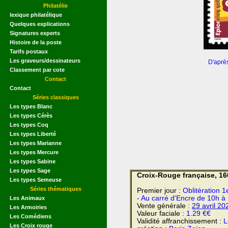
Philatélie
lexique philatélique
Quelques explications
Signatures experts
Histoire de la poste
Tarifs postaux
Les graveurs/dessinateurs
D'aprè
Classement par cote
Contact
Contact
Séries classiques
Les types Blanc
Les types Cérès
Les types Coq
Les types Liberté
Les types Marianne
Les types Mercure
Les types Sabine
Les types Sage
Croix-Rouge française, 16
Les types Semeuse
Séries thématiques
Premier jour :
Oblitération 1
- Au carré d'Encre de 10h à
Les Animaux
Vente générale :
29 avril
20
Les Armoiries
Valeur faciale :
1.29 €€
Les Comédiens
Validité affranchissement :
L
Les Croix rouge