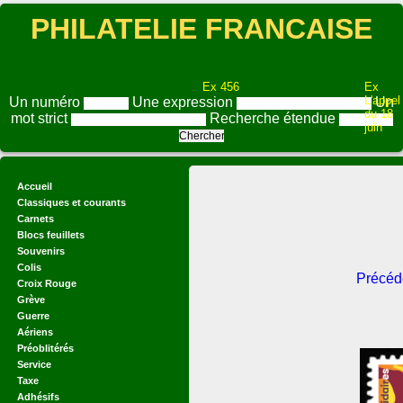
PHILATELIE FRANCAISE
Ex 456
Ex
L'appel
Un numéro
Une expression
Un
du 18
mot strict
Recherche étendue
juin
Accueil
Classiques et courants
Carnets
Blocs feuillets
Souvenirs
Colis
Précéd
Croix Rouge
Grève
Guerre
Aériens
Préoblitérés
Service
Taxe
Adhésifs