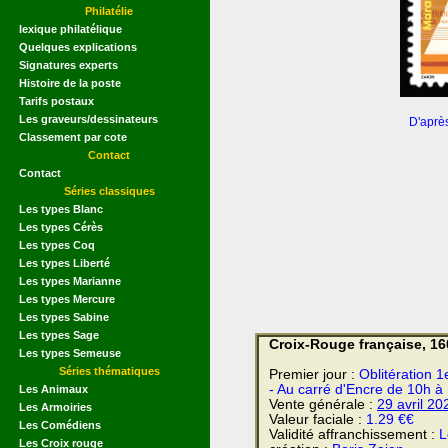
Philatélie
lexique philatélique
Quelques explications
Signatures experts
Histoire de la poste
Tarifs postaux
Les graveurs/dessinateurs
D'aprè
Classement par cote
Contact
Contact
Séries classiques
Les types Blanc
Les types Cérès
Les types Coq
Les types Liberté
Les types Marianne
Les types Mercure
Les types Sabine
Les types Sage
Croix-Rouge française, 16
Les types Semeuse
Séries thématiques
Premier jour :
Oblitération 1
- Au carré d'Encre de 10h à
Les Animaux
Vente générale :
29 avril
20
Les Armoiries
Valeur faciale :
1.29 €€
Les Comédiens
Validité affranchissement :
L
Les Croix rouge