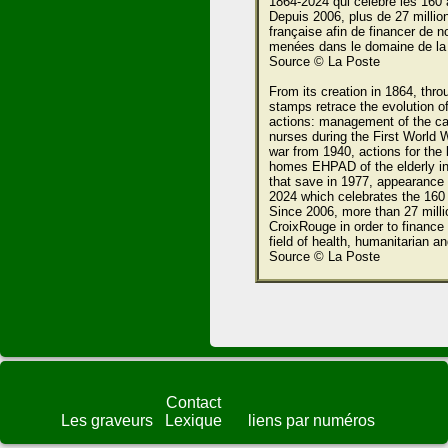
1864-2024 qui célèbre les 160 
Depuis 2006, plus de 27 millio
française afin de financer de 
menées dans le domaine de la s
Source © La Poste
From its creation in 1864, th
stamps retrace the evolution o
actions: management of the cat
nurses during the First World W
war from 1940, actions for the
homes EHPAD of the elderly in 
that save in 1977, appearance 
2024 which celebrates the 160
Since 2006, more than 27 mill
CroixRouge in order to finance m
field of health, humanitarian an
Source © La Poste
Contact
Les graveurs
Lexique
liens par numéros