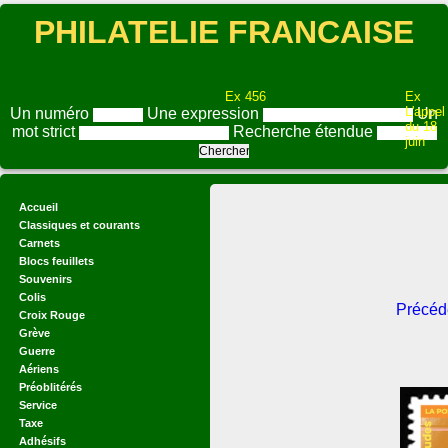
PHILATELIE FRANCAISE
Ex 456
Ex
L'appel
Un numéro
Une expression
Un
du 18
mot strict
Recherche étendue
juin
Accueil
Classiques et courants
Carnets
Blocs feuillets
Souvenirs
Colis
Précéd
Croix Rouge
Grève
Guerre
Aériens
Préoblitérés
Service
Taxe
Adhésifs