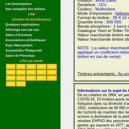
création :
Boris Zaion
Les Dessinateurs
Dentelure :
11¼
Couleur :
Multicolore
liste complète des thèmes
Mode d'impression :
héliogr
LISA
Format du timbre :
38 X 24
(timbres de distributeurs)
Quantite émis :
500.000.
Quelques explications
Bande phosphore :
1 barre 
Affichage une par une
Catalogue Yvert et Tellier T
Valeur marchande timbre ne
Salon d'Automne
Valeur marchande timbre obl
Associations philatéliques
Expo Marcophilex
NOTE : La valeur marchande e
Assemblées Philapostel
appliqué un coefficient rédu
Salon de Printemps
timbre en cas de vente)
LISA par année
2009
2010
2011
2012
2013
2014
2015
2016
2017
2018
Timbres présentants :
Au pro
2019
2020
2021
2022
2023
2024
2025
Informations sur le sujet du 
De sa création en 1864, en pa
COVID-19, 10 timbres-poste ret
française dans sa diversité d’a
1910, mobilisation de 68 000 i
de l’activité de maintien des l
actions à destination de la pet
retraites EHPAD des personne
gestes qui sauvent en 1977, ap