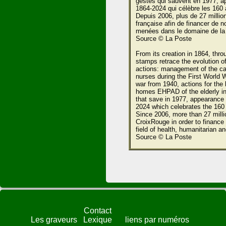
gestes qui sauvent en 1977, ap
1864-2024 qui célèbre les 160 
Depuis 2006, plus de 27 millio
française afin de financer de 
menées dans le domaine de la s
Source © La Poste
From its creation in 1864, th
stamps retrace the evolution o
actions: management of the cat
nurses during the First World W
war from 1940, actions for the
homes EHPAD of the elderly in 
that save in 1977, appearance 
2024 which celebrates the 160
Since 2006, more than 27 mill
CroixRouge in order to finance m
field of health, humanitarian an
Source © La Poste
Contact
Les graveurs
Lexique
liens par numéros