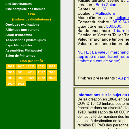
Validité affranchissement :
L
Les Dessinateurs
création :
Boris Zaion
Dentelure :
11¼
liste complète des thèmes
Couleur :
Multicolore
LISA
Mode d'impression :
héliogr
(timbres de distributeurs)
Format du timbre :
38 X 24
Quelques explications
Quantite émis :
500.000.
Affichage une par une
Bande phosphore :
1 barre 
Catalogue Yvert et Tellier T
Salon d'Automne
Valeur marchande timbre ne
Associations philatéliques
Valeur marchande timbre obl
Expo Marcophilex
Assemblées Philapostel
NOTE : La valeur marchande e
Salon de Printemps
appliqué un coefficient rédu
timbre en cas de vente)
LISA par année
2009
2010
2011
2012
2013
2014
2015
2016
2017
2018
Timbres présentants :
Au pro
2019
2020
2021
2022
2023
2024
2025
Informations sur le sujet du 
De sa création en 1864, en pa
COVID-19, 10 timbres-poste ret
française dans sa diversité d’a
1910, mobilisation de 68 000 i
de l’activité de maintien des l
actions à destination de la pet
retraites EHPAD des personne