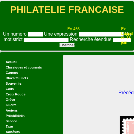
PHILATELIE FRANCAISE
Ex 456
Ex
L'appel
Un numéro
Une expression
Un
du 18
mot strict
Recherche étendue
juin
Accueil
Classiques et courants
Carnets
Blocs feuillets
Souvenirs
Colis
Précéd
Croix Rouge
Grève
Guerre
Aériens
Préoblitérés
Service
Taxe
Adhésifs