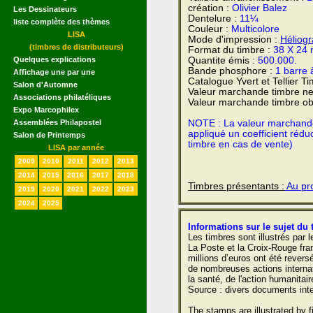
création :
Olivier Balez
Les Dessinateurs
Dentelure :
11¼
liste complète des thèmes
Couleur :
Multicolore
LISA
Mode d'impression :
Héliog
(timbres de distributeurs)
Format du timbre :
38 X 24
Quelques explications
Quantite émis :
500.000.
Bande phosphore :
1 barre 
Affichage une par une
Catalogue Yvert et Tellier T
Salon d'Automne
Valeur marchande timbre ne
Associations philatéliques
Valeur marchande timbre obl
Expo Marcophilex
Assemblées Philapostel
NOTE : La valeur marchande e
appliqué un coefficient rédu
Salon de Printemps
timbre en cas de vente)
LISA par année
2009
2010
2011
2012
2013
2014
2015
2016
2017
2018
Timbres présentants :
Au pro
2019
2020
2021
2022
2023
2024
2025
Informations sur le sujet du 
Les timbres sont illustrés par
La Poste et la Croix-Rouge fra
millions d’euros ont été rever
de nombreuses actions interna
la santé, de l'action humanitair
Source : divers documents inte
The stamps are illustrated by f