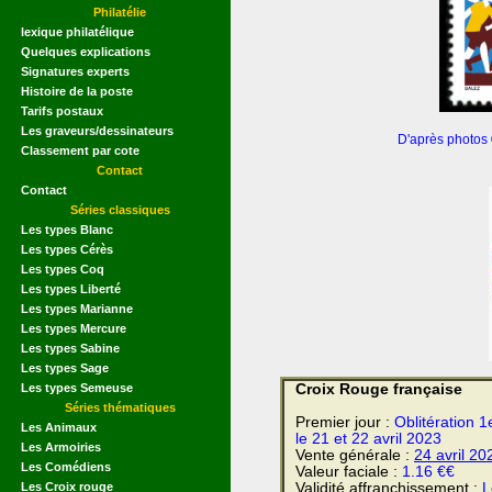
Philatélie
lexique philatélique
Quelques explications
Signatures experts
Histoire de la poste
Tarifs postaux
Les graveurs/dessinateurs
D'après photos
Classement par cote
Contact
Contact
Séries classiques
Les types Blanc
Les types Cérès
Les types Coq
Les types Liberté
Les types Marianne
Les types Mercure
Les types Sabine
Les types Sage
Les types Semeuse
Croix Rouge française
Séries thématiques
Premier jour :
Oblitération 1
Les Animaux
le 21 et 22 avril 2023
Les Armoiries
Vente générale :
24 avril
20
Les Comédiens
Valeur faciale :
1.16 €€
Les Croix rouge
Validité affranchissement :
L