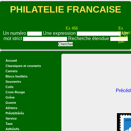
PHILATELIE FRANCAISE
Ex 456
Ex
L'appel
Un numéro
Une expression
Un
du 18
mot strict
Recherche étendue
juin
Accueil
Classiques et courants
Carnets
Blocs feuillets
Souvenirs
Colis
Précéd
Croix Rouge
Grève
Guerre
Aériens
Préoblitérés
Service
Taxe
Adhésifs