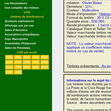
création :
Olivier Balez
Les Dessinateurs
Dentelure :
11¼
liste complète des thèmes
Couleur :
Multicolore
LISA
Mode d'impression :
Héliog
(timbres de distributeurs)
Format du timbre :
38 X 24
Quelques explications
Quantite émis :
500.000.
Bande phosphore :
1 barre 
Affichage une par une
Catalogue Yvert et Tellier T
Salon d'Automne
Valeur marchande timbre ne
Associations philatéliques
Valeur marchande timbre obl
Expo Marcophilex
Assemblées Philapostel
NOTE : La valeur marchande e
appliqué un coefficient rédu
Salon de Printemps
timbre en cas de vente)
LISA par année
2009
2010
2011
2012
2013
2014
2015
2016
2017
2018
Timbres présentants :
Au pro
2019
2020
2021
2022
2023
2024
2025
Informations sur le sujet du 
Les timbres sont illustrés par
La Poste et la Croix-Rouge fra
millions d’euros ont été rever
de nombreuses actions interna
la santé, de l'action humanitair
Source : divers documents inte
The stamps are illustrated by f