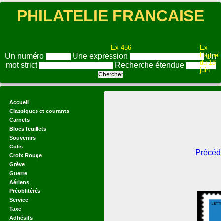
PHILATELIE FRANCAISE
Ex 456
Ex
L'appel
Un numéro
Une expression
Un
du 18
mot strict
Recherche étendue
juin
Accueil
Classiques et courants
Carnets
Blocs feuillets
Souvenirs
Colis
Précéd
Croix Rouge
Grève
Guerre
Aériens
Préoblitérés
Service
Taxe
Adhésifs