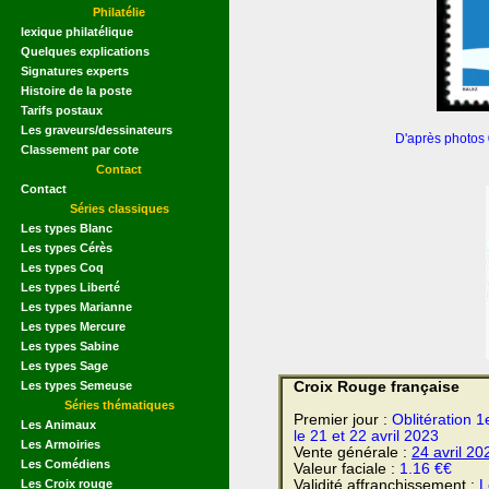
Philatélie
lexique philatélique
Quelques explications
Signatures experts
Histoire de la poste
Tarifs postaux
Les graveurs/dessinateurs
D'après photos
Classement par cote
Contact
Contact
Séries classiques
Les types Blanc
Les types Cérès
Les types Coq
Les types Liberté
Les types Marianne
Les types Mercure
Les types Sabine
Les types Sage
Les types Semeuse
Croix Rouge française
Séries thématiques
Premier jour :
Oblitération 1
Les Animaux
le 21 et 22 avril 2023
Les Armoiries
Vente générale :
24 avril
20
Les Comédiens
Valeur faciale :
1.16 €€
Les Croix rouge
Validité affranchissement :
L