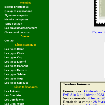
Philatélie
lexique philatélique
Quelques explications
Signatures experts
Histoire de la poste
Tarifs postaux
Les graveurs/dessinateurs
Classement par cote
D'après p
Contact
Contact
Séries classiques
Les types Blanc
Les types Cérès
Les types Coq
Les types Liberté
Les types Marianne
Les types Mercure
Les types Sabine
Les types Sage
Les types Semeuse
Tendres Animaux
Séries thématiques
Premier jour :
Oblitération 1
Les Animaux
PARIS le 3 et 4 février 2023
Les Armoiries
Vente générale :
6 février
20
Les Comédiens
Retrait de la vente :
28 févr
Les Croix rouge