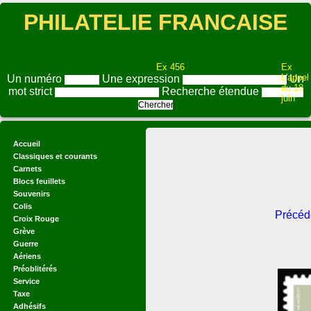
PHILATELIE FRANCAISE
Ex 456
Ex
L'appel
Un numéro
Une expression
Un
du 18
mot strict
Recherche étendue
juin
Accueil
Classiques et courants
Carnets
Blocs feuillets
Souvenirs
Colis
Précéd
Croix Rouge
Grève
Guerre
Aériens
Préoblitérés
Service
Taxe
Adhésifs