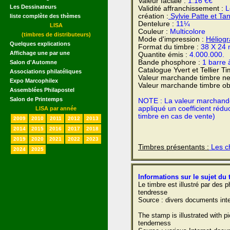
Valeur faciale :
1.16 €€
Les Dessinateurs
Validité affranchissement :
L
création :
Sylvie Patte et Ta
liste complète des thèmes
Dentelure :
11¼
LISA
Couleur :
Multicolore
(timbres de distributeurs)
Mode d'impression :
Héliog
Quelques explications
Format du timbre :
38 X 24
Affichage une par une
Quantite émis :
4.000.000.
Bande phosphore :
1 barre 
Salon d'Automne
Catalogue Yvert et Tellier T
Associations philatéliques
Valeur marchande timbre ne
Expo Marcophilex
Valeur marchande timbre obl
Assemblées Philapostel
Salon de Printemps
NOTE : La valeur marchande e
appliqué un coefficient rédu
LISA par année
timbre en cas de vente)
2009
2010
2011
2012
2013
2014
2015
2016
2017
2018
2019
2020
2021
2022
2023
Timbres présentants :
Les ch
2024
2025
Informations sur le sujet du 
Le timbre est illustré par des
tendresse
Source : divers documents inte
The stamp is illustrated with p
tenderness