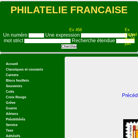
PHILATELIE FRANCAISE
Ex 456
Ex
L'appel
Un numéro
Une expression
Un
du 18
mot strict
Recherche étendue
juin
Accueil
Classiques et courants
Carnets
Blocs feuillets
Souvenirs
Colis
Précéd
Croix Rouge
Grève
Guerre
Aériens
Préoblitérés
Service
Taxe
Adhésifs