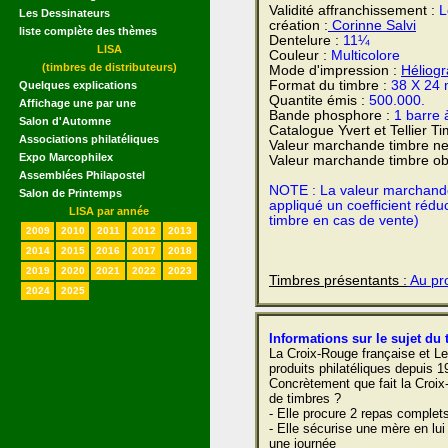
Validité affranchissement :
L
Les Dessinateurs
création :
Corinne Salvi
liste complète des thèmes
Dentelure :
11¼
LISA
Couleur :
Multicolore
(timbres de distributeurs)
Mode d'impression :
Héliog
Format du timbre :
38 X 24
Quelques explications
Quantite émis :
500.000.
Affichage une par une
Bande phosphore :
1 barre 
Salon d'Automne
Catalogue Yvert et Tellier T
Associations philatéliques
Valeur marchande timbre ne
Expo Marcophilex
Valeur marchande timbre obl
Assemblées Philapostel
NOTE : La valeur marchande e
Salon de Printemps
appliqué un coefficient rédu
LISA par année
timbre en cas de vente)
2009
2010
2011
2012
2013
2014
2015
2016
2017
2018
2019
2020
2021
2022
2023
Timbres présentants :
Au pro
2024
2025
Informations sur le sujet du 
La Croix-Rouge française et Le
produits philatéliques depuis 1
Concrètement que fait la Croix
de timbres ?
- Elle procure 2 repas complet
- Elle sécurise une mère en lui
une journée