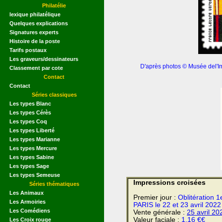
Philatélie
lexique philatélique
Quelques explications
Signatures experts
Histoire de la poste
Tarifs postaux
Les graveurs/dessinateurs
D'après photos © Musée del'Im
Classement par cote
Contact
Contact
Séries classiques
Les types Blanc
Les types Cérès
Les types Coq
Les types Liberté
Les types Marianne
Les types Mercure
Les types Sabine
Les types Sage
Les types Semeuse
Impressions croisées
Séries thématiques
Les Animaux
Premier jour :
Oblitération 1
Les Armoiries
PARIS le 22 et 23 avril 2022
Les Comédiens
Vente générale :
25 avril
20
Valeur faciale :
1.16 €€
Les Croix rouge