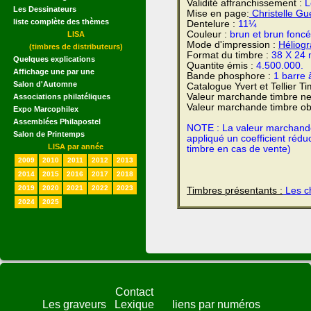
Validité affranchissement :
L
Les Dessinateurs
Mise en page:
Christelle Gu
liste complète des thèmes
Dentelure :
11¼
Couleur :
brun et brun foncé
LISA
Mode d'impression :
Héliog
(timbres de distributeurs)
Format du timbre :
38 X 24
Quelques explications
Quantite émis :
4.500.000.
Affichage une par une
Bande phosphore :
1 barre 
Salon d'Automne
Catalogue Yvert et Tellier T
Valeur marchande timbre ne
Associations philatéliques
Valeur marchande timbre obl
Expo Marcophilex
Assemblées Philapostel
NOTE : La valeur marchande e
Salon de Printemps
appliqué un coefficient rédu
LISA par année
timbre en cas de vente)
2009
2010
2011
2012
2013
2014
2015
2016
2017
2018
2019
2020
2021
2022
2023
Timbres présentants :
Les ch
2024
2025
Contact
Les graveurs
Lexique
liens par numéros