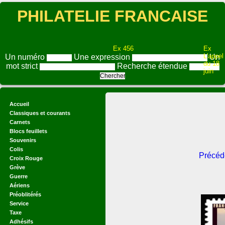
PHILATELIE FRANCAISE
Ex 456
Ex
L'appel
Un numéro
Une expression
Un
du 18
mot strict
Recherche étendue
juin
Accueil
Classiques et courants
Carnets
Blocs feuillets
Souvenirs
Colis
Précéd
Croix Rouge
Grève
Guerre
Aériens
Préoblitérés
Service
Taxe
Adhésifs