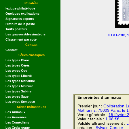
Philatélie
lexique philatélique
Quelques explications
Signatures experts
Histoire de la poste
Tarifs postaux
Les graveurs/dessinateurs
© La Poste, d
Classement par cote
Contact
Contact
Séries classiques
Les types Blanc
Les types Cérès
Les types Coq
Les types Liberté
Les types Marianne
Les types Mercure
Les types Sabine
Les types Sage
Empreintes d’animaux
Les types Semeuse
Premier jour :
Oblitération 1
Séries thématiques
Mathurins, 75009 Paris. le 1
Les Animaux
Vente générale :
15 février
2
Les Armoiries
Valeur faciale :
1.08 €€
Les Comédiens
Validité affranchissement :
L
création :
Sylvain Cordier
Les Croix rouge