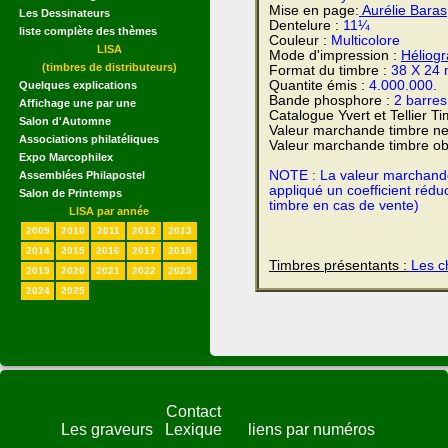
Mise en page:
Aurélie Baras
Les Dessinateurs
Dentelure :
11¼
liste complète des thèmes
Couleur :
Multicolore
LISA
Mode d'impression :
Héliog
(timbres de distributeurs)
Format du timbre :
38 X 24
Quantite émis :
4.000.000.
Quelques explications
Bande phosphore :
2 barres
Affichage une par une
Catalogue Yvert et Tellier T
Salon d'Automne
Valeur marchande timbre ne
Associations philatéliques
Valeur marchande timbre obl
Expo Marcophilex
NOTE : La valeur marchande e
Assemblées Philapostel
appliqué un coefficient rédu
Salon de Printemps
timbre en cas de vente)
LISA par année
2009
2010
2011
2012
2013
2014
2015
2016
2017
2018
Timbres présentants :
Les ch
2019
2020
2021
2022
2023
2024
2025
Contact
Les graveurs
Lexique
liens par numéros