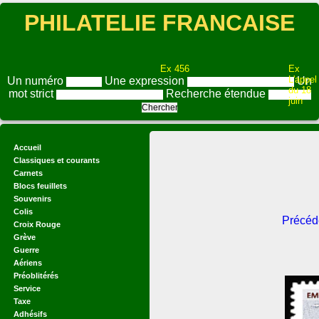
PHILATELIE FRANCAISE
Ex 456
Ex
L'appel
Un numéro
Une expression
Un
du 18
mot strict
Recherche étendue
juin
Accueil
Classiques et courants
Carnets
Blocs feuillets
Souvenirs
Colis
Précéd
Croix Rouge
Grève
Guerre
Aériens
Préoblitérés
Service
Taxe
Adhésifs