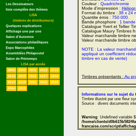
Couleur :
Quadrichromie
Les Dessinateurs
Mode d'impression :
Héliog
liste complète des thèmes
Format du timbre :
38 x 24
LISA
Quantite émis :
750.000.
(timbres de distributeurs)
Bande phosphore :
1 bande 
Quelques explications
Catalogue Yvert et Tellier T
Catalogue Maury Timbres fr
Affichage une par une
Valeur marchande timbre ne
Salon d'Automne
Valeur marchande timbre obl
Associations philatéliques
Expo Marcophilex
NOTE : La valeur marchande e
Assemblées Philapostel
appliqué un coefficient rédu
timbre en cas de vente)
Salon de Printemps
LISA par année
2009
2010
2011
2012
2013
Timbres présentants :
Au pro
2014
2015
2016
2017
2018
2019
2020
2021
2022
2023
2024
2025
Informations sur le sujet du 
Timbre illustré par une fleur 
Source : divers documents inte
Warning
: Undefined variable $
/home/clients/d0b615b5824fae
francaise.com/script/affich