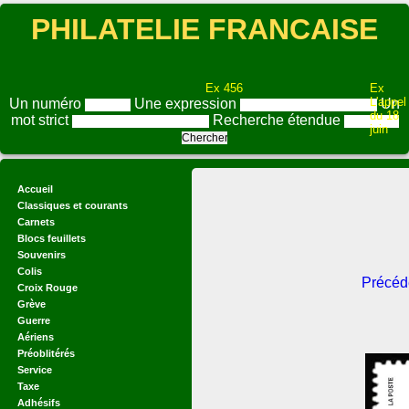
PHILATELIE FRANCAISE
Ex 456
Ex
L'appel
Un numéro
Une expression
Un
du 18
mot strict
Recherche étendue
juin
Accueil
Classiques et courants
Carnets
Blocs feuillets
Souvenirs
Colis
Précéd
Croix Rouge
Grève
Guerre
Aériens
Préoblitérés
Service
Taxe
Adhésifs