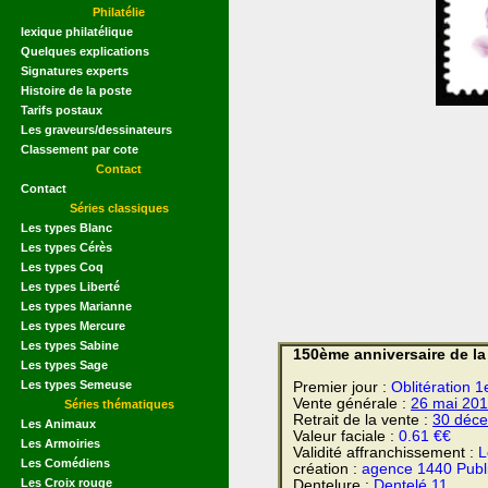
Philatélie
lexique philatélique
Quelques explications
Signatures experts
Histoire de la poste
Tarifs postaux
Les graveurs/dessinateurs
Classement par cote
Contact
Contact
Séries classiques
Les types Blanc
Les types Cérès
Les types Coq
Les types Liberté
Les types Marianne
Les types Mercure
Les types Sabine
150ème anniversaire de la
Les types Sage
Les types Semeuse
Premier jour :
Oblitération 
Vente générale :
26 mai
201
Séries thématiques
Retrait de la vente :
30 déc
Les Animaux
Valeur faciale :
0.61 €€
Les Armoiries
Validité affranchissement :
L
Les Comédiens
création :
agence 1440 Publ
Les Croix rouge
Dentelure :
Dentelé 11