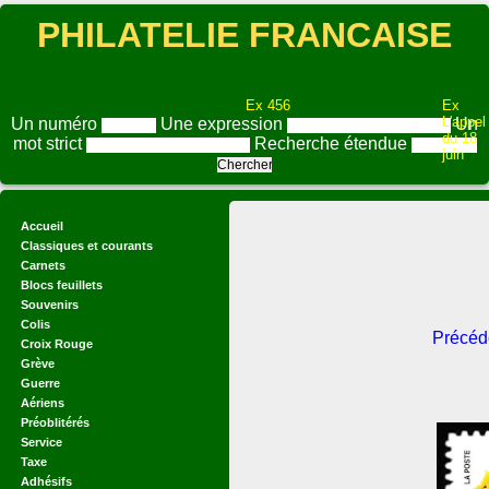
PHILATELIE FRANCAISE
Ex 456
Ex
L'appel
Un numéro
Une expression
Un
du 18
mot strict
Recherche étendue
juin
Accueil
Classiques et courants
Carnets
Blocs feuillets
Souvenirs
Colis
Précéd
Croix Rouge
Grève
Guerre
Aériens
Préoblitérés
Service
Taxe
Adhésifs