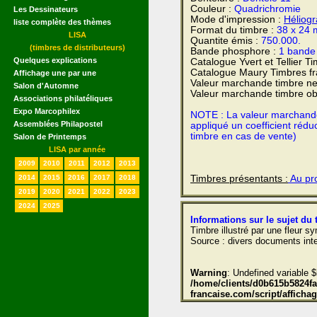
Couleur :
Quadrichromie
Les Dessinateurs
Mode d'impression :
Héliog
liste complète des thèmes
Format du timbre :
38 x 24
LISA
Quantite émis :
750.000.
(timbres de distributeurs)
Bande phosphore :
1 bande 
Quelques explications
Catalogue Yvert et Tellier T
Catalogue Maury Timbres fr
Affichage une par une
Valeur marchande timbre ne
Salon d'Automne
Valeur marchande timbre obl
Associations philatéliques
Expo Marcophilex
NOTE : La valeur marchande e
Assemblées Philapostel
appliqué un coefficient rédu
timbre en cas de vente)
Salon de Printemps
LISA par année
2009
2010
2011
2012
2013
Timbres présentants :
Au pro
2014
2015
2016
2017
2018
2019
2020
2021
2022
2023
2024
2025
Informations sur le sujet du 
Timbre illustré par une fleur 
Source : divers documents inte
Warning
: Undefined variable $
/home/clients/d0b615b5824fae
francaise.com/script/affich