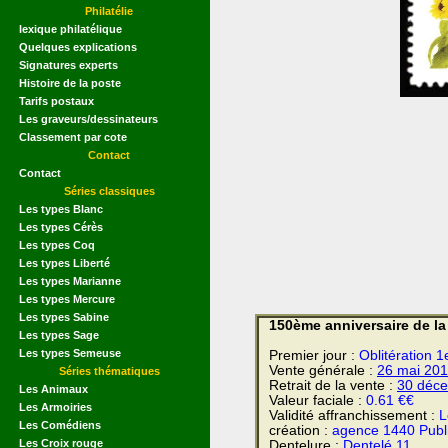
Philatélie
lexique philatélique
Quelques explications
Signatures experts
Histoire de la poste
Tarifs postaux
Les graveurs/dessinateurs
Classement par cote
Contact
Contact
Séries classiques
Les types Blanc
Les types Cérès
Les types Coq
Les types Liberté
Les types Marianne
Les types Mercure
Les types Sabine
150ème anniversaire de la
Les types Sage
Les types Semeuse
Premier jour :
Oblitération 
Vente générale :
26 mai
201
Séries thématiques
Retrait de la vente :
30 déc
Les Animaux
Valeur faciale :
0.61 €€
Les Armoiries
Validité affranchissement :
L
Les Comédiens
création :
agence 1440 Publ
Les Croix rouge
Dentelure :
Dentelé 11