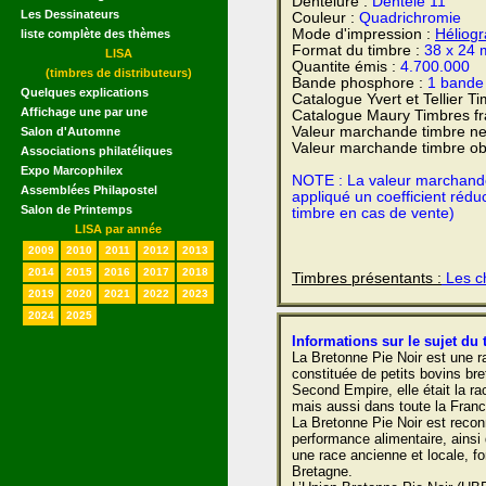
Dentelure :
Dentelé 11
Les Dessinateurs
Couleur :
Quadrichromie
Mode d'impression :
Héliog
liste complète des thèmes
Format du timbre :
38 x 24
LISA
Quantite émis :
4.700.000
(timbres de distributeurs)
Bande phosphore :
1 bande 
Quelques explications
Catalogue Yvert et Tellier T
Affichage une par une
Catalogue Maury Timbres fr
Valeur marchande timbre ne
Salon d'Automne
Valeur marchande timbre obl
Associations philatéliques
Expo Marcophilex
NOTE : La valeur marchande e
Assemblées Philapostel
appliqué un coefficient rédu
Salon de Printemps
timbre en cas de vente)
LISA par année
2009
2010
2011
2012
2013
2014
2015
2016
2017
2018
Timbres présentants :
Les ch
2019
2020
2021
2022
2023
2024
2025
Informations sur le sujet du 
La Bretonne Pie Noir est une ra
constituée de petits bovins br
Second Empire, elle était la r
mais aussi dans toute la Franc
La Bretonne Pie Noir est reconn
performance alimentaire, ainsi 
une race ancienne et locale, fo
Bretagne.