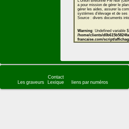
L’Union Bretonne Pie Noir (UBP
a pour mission de gérer le pla
gérer les aides, assurer la co
systèmes d’élevage et de ses 
Source : divers documents inte
Warning
: Undefined variable $
/home/clients/d0b615b5824fae
francaise.com/script/affich
Contact
Les graveurs
Lexique
liens par numéros