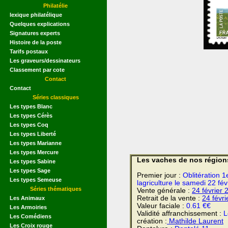
Philatélie
lexique philatélique
Quelques explications
Signatures experts
Histoire de la poste
Tarifs postaux
Les graveurs/dessinateurs
Classement par cote
Contact
Contact
Séries classiques
Les types Blanc
Les types Cérès
Les types Coq
Les types Liberté
Les types Marianne
Les types Mercure
Les vaches de nos régions
Les types Sabine
Les types Sage
Premier jour :
Oblitération 1
Les types Semeuse
lagriculture le samedi 22 fé
Séries thématiques
Vente générale :
24 février
2
Retrait de la vente :
24 févr
Les Animaux
Valeur faciale :
0.61 €€
Les Armoiries
Validité affranchissement :
L
Les Comédiens
création :
Mathilde Laurent
Les Croix rouge