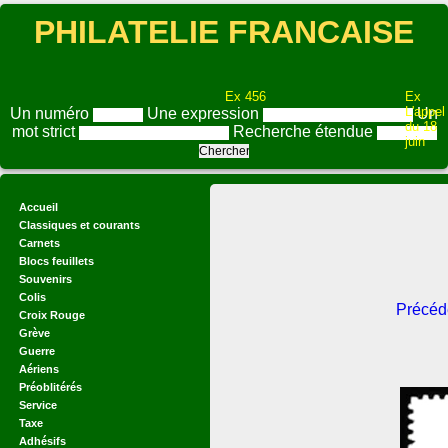
PHILATELIE FRANCAISE
Ex 456
Ex
L'appel
Un numéro
Une expression
Un
du 18
mot strict
Recherche étendue
juin
Accueil
Classiques et courants
Carnets
Blocs feuillets
Souvenirs
Colis
Précéd
Croix Rouge
Grève
Guerre
Aériens
Préoblitérés
Service
Taxe
Adhésifs