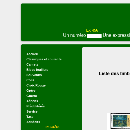
Ex 456
Un numéro
Une express
Accueil
Classiques et courants
Carnets
Blocs feuillets
Liste des timbr
Souvenirs
Colis
Croix Rouge
Grève
Guerre
Aériens
Préoblitérés
Service
Taxe
Adhésifs
Philatélie