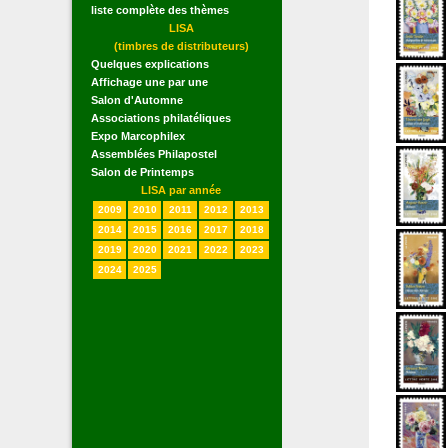
liste complète des thèmes
LISA
(timbres de distributeurs)
Quelques explications
Affichage une par une
Salon d'Automne
Associations philatéliques
Expo Marcophilex
Assemblées Philapostel
Salon de Printemps
LISA par année
2009
2010
2011
2012
2013
2014
2015
2016
2017
2018
2019
2020
2021
2022
2023
2024
2025