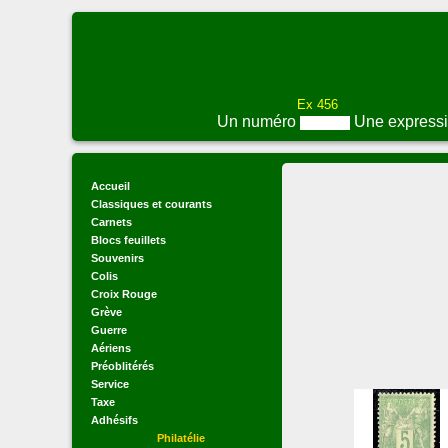
Ex 456
Un numéro
Une express
Accueil
Classiques et courants
Carnets
Blocs feuillets
Souvenirs
Colis
Croix Rouge
Grève
Guerre
Aériens
Préoblitérés
Service
Taxe
Adhésifs
Philatélie