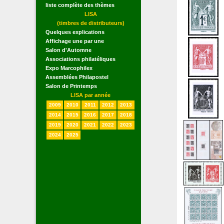
liste complète des thèmes
LISA
(timbres de distributeurs)
Quelques explications
Affichage une par une
Salon d'Automne
Associations philatéliques
Expo Marcophilex
Assemblées Philapostel
Salon de Printemps
LISA par année
2009
2010
2011
2012
2013
2014
2015
2016
2017
2018
2019
2020
2021
2022
2023
2024
2025