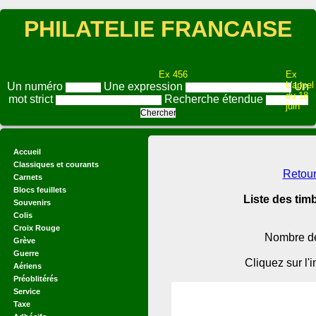
PHILATELIE FRANCAISE
Ex 456
Ex
L'appel
Un numéro
Une expression
Un
du 18
mot strict
Recherche étendue
juin
Accueil
Classiques et courants
Retour
Carnets
Blocs feuillets
Liste des tim
Souvenirs
Colis
Croix Rouge
Nombre de 
Grève
Guerre
Cliquez sur l'
Aériens
Préoblitérés
Service
Taxe