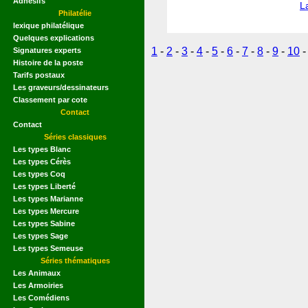
Adhésifs
L
Philatélie
lexique philatélique
Quelques explications
1
-
2
-
3
-
4
-
5
-
6
-
7
-
8
-
9
-
10
Signatures experts
Histoire de la poste
Tarifs postaux
Les graveurs/dessinateurs
Classement par cote
Contact
Contact
Séries classiques
Les types Blanc
Les types Cérès
Les types Coq
Les types Liberté
Les types Marianne
Les types Mercure
Les types Sabine
Les types Sage
Les types Semeuse
Séries thématiques
Les Animaux
Les Armoiries
Les Comédiens