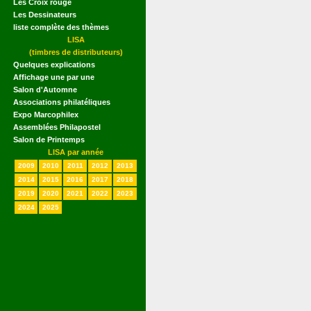
Les Croix rouge
Les Dessinateurs
liste complète des thèmes
LISA
(timbres de distributeurs)
Quelques explications
Affichage une par une
Salon d'Automne
Associations philatéliques
Expo Marcophilex
Assemblées Philapostel
Salon de Printemps
LISA par année
2009
2010
2011
2012
2013
2014
2015
2016
2017
2018
2019
2020
2021
2022
2023
2024
2025