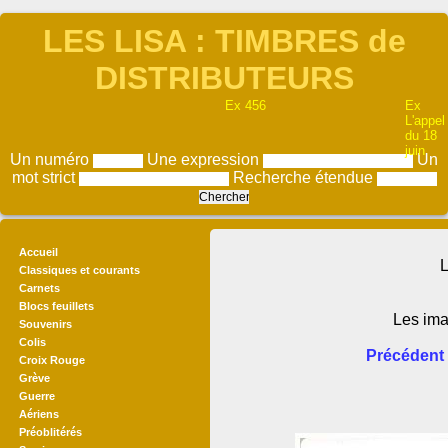
LES LISA : TIMBRES de
DISTRIBUTEURS
Ex 456
Ex
L'appel
du 18
juin
Un numéro
Une expression
Un
mot strict
Recherche étendue
Accueil
L
Classiques et courants
Carnets
Blocs feuillets
Les ima
Souvenirs
Colis
Précédent
Croix Rouge
Grève
Guerre
Aériens
Préoblitérés