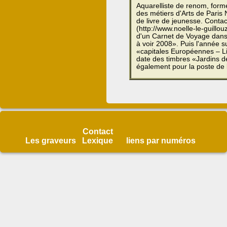
Aquarelliste de renom, formé
des métiers d'Arts de Paris No
de livre de jeunesse. Contac
(http://www.noelle-le-guillouz
d'un Carnet de Voyage dans 
à voir 2008». Puis l'année su
«capitales Européennes – Li
date des timbres «Jardins d
également pour la poste de 
Contact
Les graveurs
Lexique
liens par numéros