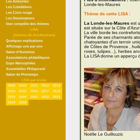
Les Armoiries
Londe-les-Maures
Les Comédiens
Les Croix rouge
Thème de cette LISA :
Les Dessinateurs
La Londe-les-Maures
est u
liste complète des thèmes
est située sur la Côte d'Azu
LISA
La ville borde les contrefort
(timbres de distributeurs)
Parée de ses charmants atou
Quelques explications
chatoyantes d'un terroir un
Affichage une par une
de Côtes de Provence , huile 
roses, tulipes...), herbes ar
Salon d'Automne
La LISA donne un apperçu 
Associations philatéliques
Expo Marcophilex
Assemblées Philapostel
Salon de Printemps
LISA par année
2009
2010
2011
2012
2013
2014
2015
2016
2017
2018
2019
2020
2021
2022
2023
2024
2025
Noëlle Le Guillouzic