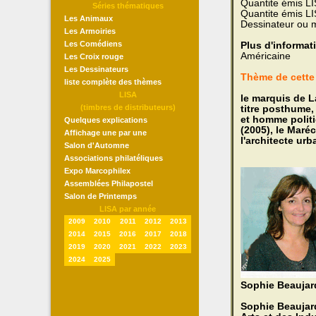
Quantite émis LI
Séries thématiques
Quantite émis L
Les Animaux
Dessinateur ou 
Les Armoiries
Les Comédiens
Plus d'informat
Américaine
Les Croix rouge
Les Dessinateurs
Thème de cette 
liste complète des thèmes
LISA
le marquis de L
(timbres de distributeurs)
titre posthume,
et homme polit
Quelques explications
(2005), le Maré
Affichage une par une
l'architecte urb
Salon d'Automne
Associations philatéliques
Expo Marcophilex
Assemblées Philapostel
Salon de Printemps
LISA par année
2009
2010
2011
2012
2013
2014
2015
2016
2017
2018
2019
2020
2021
2022
2023
2024
2025
Sophie Beaujar
Sophie Beaujard