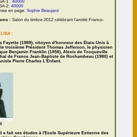
SA-1 :
40000
ISA-2:
40000
mise en page:
Sophie Beaujard
ions :
Salon du timbre 2012 célébrant l'amitié Franco-
LISA :
a Fayette (1989)
, citoyen d'honneur des États-Unis à
 le troisième Président
Thomas Jefferson
, le physicien
ique
Benjamin Franklin
(1956),
Alexis de Tocqueville
chal de France
Jean-Baptiste de Rochambeau
(1980) et
aniste Pierre Charles L'Enfant.
d
 a fait ses études à l'Ecole Supérieure Estienne des