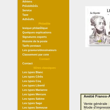
Aériens
Préoblitérés
Service
Taxe
Adhésifs
Philatélie
lexique philatélique
Quelques explications
Signatures experts
Histoire de la poste
Tarifs postaux
Les graveurs/dessinateurs
Classement par cote
Contact
Contact
Séries classiques
Les types Blanc
Les types Cérès
Les types Coq
Les types Liberté
Les types Marianne
Les types Mercure
Amitié Franco-
Les types Sabine
Les types Sage
Vente générale :
Mode d'impressi
Les types Semeuse