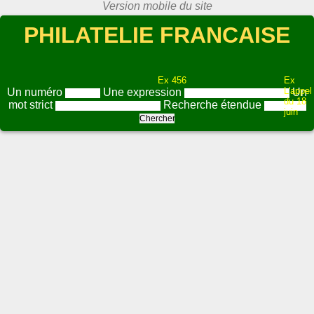
PHILATELIE FRANCAISE
Ex 456
Ex
L'appel
Un numéro
Une expression
Un
du 18
mot strict
Recherche étendue
juin