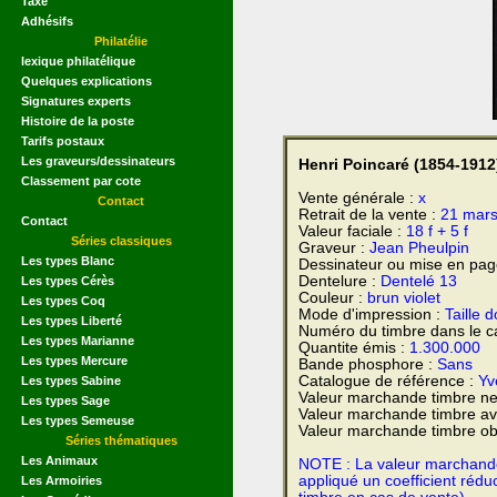
Taxe
Adhésifs
Philatélie
lexique philatélique
Quelques explications
Signatures experts
Histoire de la poste
Tarifs postaux
Les graveurs/dessinateurs
Henri Poincaré (1854-1912
Classement par cote
Vente générale :
x
Contact
Retrait de la vente :
21 mar
Contact
Valeur faciale :
18 f + 5 f
Séries classiques
Graveur :
Jean Pheulpin
Les types Blanc
Dessinateur ou mise en pag
Dentelure :
Dentelé 13
Les types Cérès
Couleur :
brun violet
Les types Coq
Mode d'impression :
Taille 
Les types Liberté
Numéro du timbre dans le c
Les types Marianne
Quantite émis :
1.300.000
Les types Mercure
Bande phosphore :
Sans
Catalogue de référence :
Yve
Les types Sabine
Valeur marchande timbre ne
Les types Sage
Valeur marchande timbre av
Les types Semeuse
Valeur marchande timbre obl
Séries thématiques
Les Animaux
NOTE : La valeur marchande e
appliqué un coefficient rédu
Les Armoiries