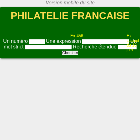
PHILATELIE FRANCAISE
Ex 456
Ex
L'appel
Un numéro
Une expression
Un
du 18
mot strict
Recherche étendue
juin