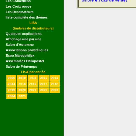
timbre en cas de vente)
Les Comédiens
Les Croix rouge
Les Dessinateurs
liste complète des thèmes
LISA
(timbres de distributeurs)
Quelques explications
Affichage une par une
Salon d'Automne
Associations philatéliques
Expo Marcophilex
Assemblées Philapostel
Salon de Printemps
LISA par année
2009
2010
2011
2012
2013
2014
2015
2016
2017
2018
2019
2020
2021
2022
2023
2024
2025