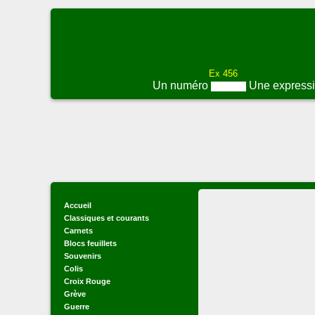
Ex 456
Un numéro
Une express
Accueil
Classiques et courants
Carnets
Blocs feuillets
Souvenirs
Colis
Croix Rouge
Grève
Guerre