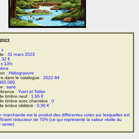
 2022
:
x
te :
31 mars 2023
.32 €
 x 13½
olore
ion :
Héliogravure
e dans le catalogue :
2022-84
350.000.
e :
sans
férence :
Yvert et Tellier
e timbre neuf :
1,65 €
e timbre avec charnière :
0
e timbre oblitéré :
0,90 €
 marchande est le produit des différentes cotes sur lesquelles est
ficient réducteur de 70% (ce qui représente la valeur réelle du
e vente)