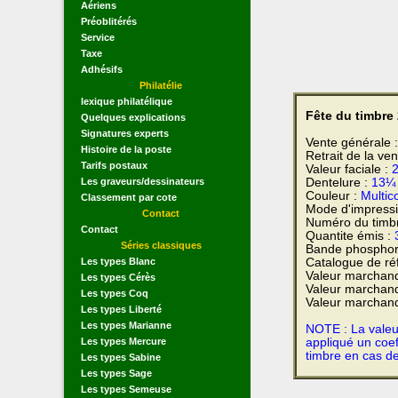
Aériens
Préoblitérés
Service
Taxe
Adhésifs
Philatélie
lexique philatélique
Fête du timbre
Quelques explications
Signatures experts
Vente générale 
Histoire de la poste
Retrait de la ven
Tarifs postaux
Valeur faciale :
2
Dentelure :
13¼
Les graveurs/dessinateurs
Couleur :
Multic
Classement par cote
Mode d'impress
Contact
Numéro du timbr
Contact
Quantite émis :
Séries classiques
Bande phosphor
Catalogue de ré
Les types Blanc
Valeur marchand
Les types Cérès
Valeur marchand
Les types Coq
Valeur marchand
Les types Liberté
Les types Marianne
NOTE : La valeur
appliqué un coef
Les types Mercure
timbre en cas d
Les types Sabine
Les types Sage
Les types Semeuse