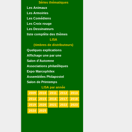
Séries thématiques
Les Animaux
Les Armoiries
Les Comédiens
Les Croix rouge
Les Dessinateurs
liste complète des thèmes
LISA
(timbres de distributeurs)
Quelques explications
Affichage une par une
Salon d'Automne
Associations philatéliques
Expo Marcophilex
Assemblées Philapostel
Salon de Printemps
LISA par année
2009
2010
2011
2012
2013
2014
2015
2016
2017
2018
2019
2020
2021
2022
2023
2024
2025