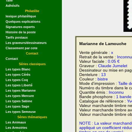
Taxe
Adhésifs
Philatélie
lexique philatélique
Quelques explications
Signatures experts
Histoire de la poste
Tarifs postaux
Les graveurs/dessinateurs
Marianne de Lamouche
Classement par cote
Vente générale :
x
Contact
Retrait de la vente :
Inconn
Contact
Valeur faciale :
0.05 €
Séries classiques
Graveur :
Claude Jumelet
Les types Blanc
Dessinateur ou mise en pag
Dentelure :
13
Les types Cérès
Couleur :
bistre
Les types Coq
Mode d'impression :
Taille 
Les types Liberté
Numéro du timbre dans le c
Les types Marianne
Quantite émis :
Inconnu
Les types Mercure
Bande phosphore :
1 bande 
Catalogue de référence :
Yve
Les types Sabine
Valeur marchande timbre ne
Les types Sage
Valeur marchande timbre av
Les types Semeuse
Valeur marchande timbre obl
Séries thématiques
Les Animaux
NOTE : La valeur marchande e
appliqué un coefficient rédu
Les Armoiries