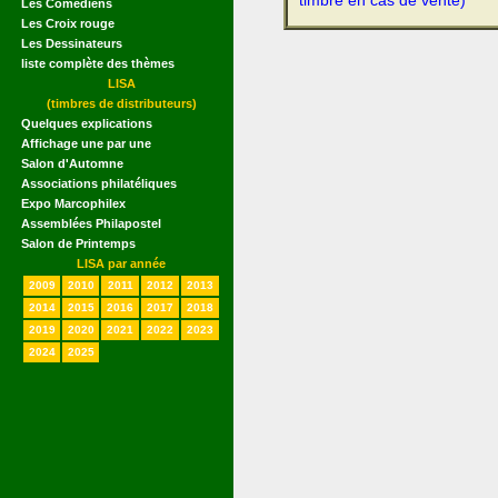
timbre en cas de vente)
Les Comédiens
Les Croix rouge
Les Dessinateurs
liste complète des thèmes
LISA
(timbres de distributeurs)
Quelques explications
Affichage une par une
Salon d'Automne
Associations philatéliques
Expo Marcophilex
Assemblées Philapostel
Salon de Printemps
LISA par année
2009
2010
2011
2012
2013
2014
2015
2016
2017
2018
2019
2020
2021
2022
2023
2024
2025