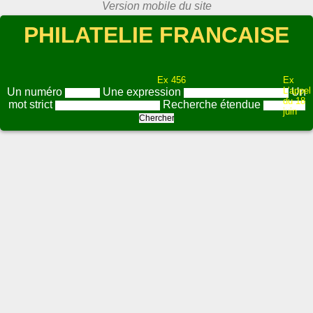
PHILATELIE FRANCAISE
Ex 456
Ex
L'appel
Un numéro
Une expression
Un
du 18
mot strict
Recherche étendue
juin