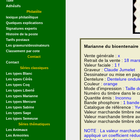
Taxe
Adhésifs
Philatélie
lexique philatélique
Quelques explications
Signatures experts
Histoire de la poste
Tarifs postaux
Les graveurs/dessinateurs
Marianne du bicentenaire
Classement par cote
Vente générale :
x
Contact
Retrait de la vente :
18 mar
Contact
Valeur faciale :
1 f
Séries classiques
Graveur :
Claude Jumelet
Les types Blanc
Dessinateur ou mise en pag
Dentelure :
Dentelure ondul
Les types Cérès
Couleur :
orange
Les types Coq
Mode d'impression :
Taille 
Les types Liberté
Numéro du timbre dans le c
Les types Marianne
Quantite émis :
Inconnu
Les types Mercure
Bande phosphore :
1 bande
Catalogue de référence :
Yve
Les types Sabine
Valeur marchande timbre ne
Les types Sage
Valeur marchande timbre av
Les types Semeuse
Valeur marchande timbre obl
Séries thématiques
Les Animaux
NOTE : La valeur marchande e
appliqué un coefficient rédu
Les Armoiries