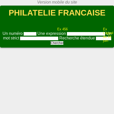
PHILATELIE FRANCAISE
Ex 456
Ex
L'appel
Un numéro
Une expression
Un
du 18
mot strict
Recherche étendue
juin