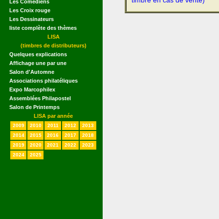
timbre en cas de vente)
Les Comédiens
Les Croix rouge
Les Dessinateurs
liste complète des thèmes
LISA
(timbres de distributeurs)
Quelques explications
Affichage une par une
Salon d'Automne
Associations philatéliques
Expo Marcophilex
Assemblées Philapostel
Salon de Printemps
LISA par année
2009
2010
2011
2012
2013
2014
2015
2016
2017
2018
2019
2020
2021
2022
2023
2024
2025