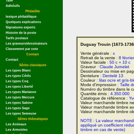
Taxe
Adhésifs
Philatélie
lexique philatélique
Quelques explications
Signatures experts
Histoire de la poste
Tarifs postaux
Les graveurs/dessinateurs
Duguay Trouin (1673-1736)
Classement par cote
Vente générale :
x
Contact
Retrait de la vente :
8 févrie
Contact
Valeur faciale :
50 c + 10 c
Séries classiques
Graveur :
Claude Jumelet
Les types Blanc
Dessinateur ou mise en pag
Dentelure :
Dentelé 13
Les types Cérès
Couleur :
lilas ocre et gris-b
Les types Coq
Mode d'impression :
Taille 
Les types Liberté
Numéro du timbre dans le c
Les types Marianne
Quantite émis :
4.350.000
Les types Mercure
Catalogue de référence :
Yve
Valeur marchande timbre ne
Les types Sabine
Valeur marchande timbre av
Les types Sage
Valeur marchande timbre obl
Les types Semeuse
Séries thématiques
NOTE : La valeur marchande e
Les Animaux
appliqué un coefficient rédu
timbre en cas de vente)
Les Armoiries