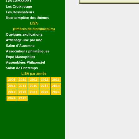
Les Comédiens
Les Croix rouge
Les Dessinateurs
liste complète des thèmes
LISA
(timbres de distributeurs)
Quelques explications
Affichage une par une
Salon d'Automne
Associations philatéliques
Expo Marcophilex
Assemblées Philapostel
Salon de Printemps
LISA par année
2009
2010
2011
2012
2013
2014
2015
2016
2017
2018
2019
2020
2021
2022
2023
2024
2025