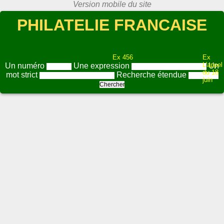
PHILATELIE FRANCAISE
Ex 456
Ex
L'appel
Un numéro
Une expression
Un
du 18
mot strict
Recherche étendue
juin