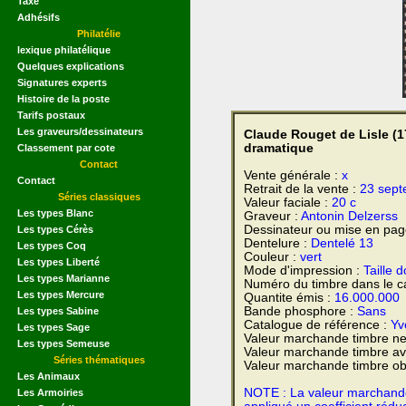
Taxe
Adhésifs
Philatélie
lexique philatélique
Quelques explications
Signatures experts
Histoire de la poste
Tarifs postaux
Les graveurs/dessinateurs
Claude Rouget de Lisle (17
dramatique
Classement par cote
Contact
Vente générale :
x
Contact
Retrait de la vente :
23 sep
Séries classiques
Valeur faciale :
20 c
Les types Blanc
Graveur :
Antonin Delzerss
Dessinateur ou mise en pag
Les types Cérès
Dentelure :
Dentelé 13
Les types Coq
Couleur :
vert
Les types Liberté
Mode d'impression :
Taille 
Les types Marianne
Numéro du timbre dans le c
Les types Mercure
Quantite émis :
16.000.000
Bande phosphore :
Sans
Les types Sabine
Catalogue de référence :
Yve
Les types Sage
Valeur marchande timbre ne
Les types Semeuse
Valeur marchande timbre av
Séries thématiques
Valeur marchande timbre obl
Les Animaux
NOTE : La valeur marchande e
Les Armoiries