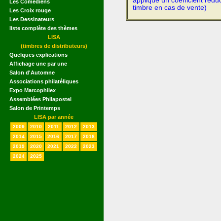
appliqué un coefficient rédu
Les Comédiens
timbre en cas de vente)
Les Croix rouge
Les Dessinateurs
liste complète des thèmes
LISA
(timbres de distributeurs)
Quelques explications
Affichage une par une
Salon d'Automne
Associations philatéliques
Expo Marcophilex
Assemblées Philapostel
Salon de Printemps
LISA par année
2009
2010
2011
2012
2013
2014
2015
2016
2017
2018
2019
2020
2021
2022
2023
2024
2025