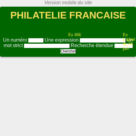
PHILATELIE FRANCAISE
Ex 456
Ex
L'appel
Un numéro
Une expression
Un
du 18
mot strict
Recherche étendue
juin