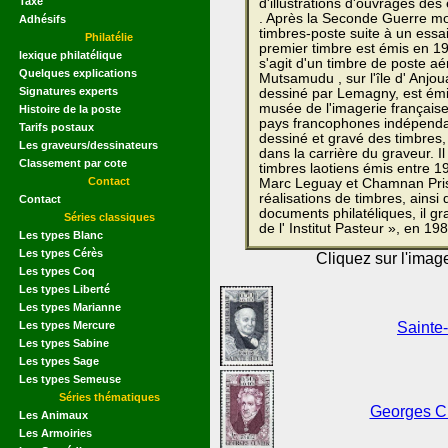
Taxe
d'illustrations d'ouvrages des 
. Après la Seconde Guerre mon
Adhésifs
timbres-poste suite à un essai
Philatélie
premier timbre est émis en 19
lexique philatélique
s'agit d'un timbre de poste a
Quelques explications
Mutsamudu , sur l'île d' Anjou
Signatures experts
dessiné par Lemagny, est émi
musée de l'imagerie française
Histoire de la poste
pays francophones indépendan
Tarifs postaux
dessiné et gravé des timbres,
Les graveurs/dessinateurs
dans la carrière du graveur. 
Classement par cote
timbres laotiens émis entre 1
Contact
Marc Leguay et Chamnan Pris
réalisations de timbres, ainsi
Contact
documents philatéliques, il g
Séries classiques
de l' Institut Pasteur », en 19
Les types Blanc
Les types Cérès
Cliquez sur l'imag
Les types Coq
Les types Liberté
Les types Marianne
Les types Mercure
Sainte
Les types Sabine
Les types Sage
Les types Semeuse
Séries thématiques
Georges Cu
Les Animaux
Les Armoiries