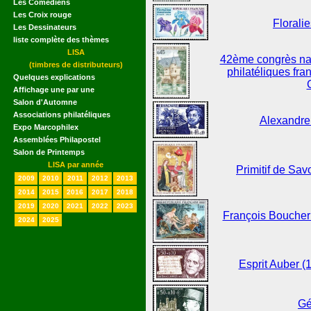
Les Comédiens
Les Croix rouge
Florali
Les Dessinateurs
liste complète des thèmes
LISA
42ème congrès nati
(timbres de distributeurs)
philatéliques fra
Quelques explications
Affichage une par une
Salon d'Automne
Associations philatéliques
Alexandre
Expo Marcophilex
Assemblées Philapostel
Salon de Printemps
LISA par année
Primitif de Sav
2009
2010
2011
2012
2013
2014
2015
2016
2017
2018
2019
2020
2021
2022
2023
François Boucher 
2024
2025
Esprit Auber (
Gé