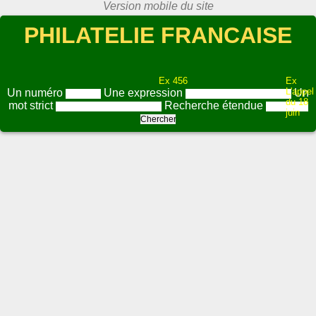
PHILATELIE FRANCAISE
Ex 456
Ex
L'appel
Un numéro
Une expression
Un
du 18
mot strict
Recherche étendue
juin