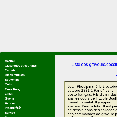
Accueil
Liste des graveurs/dess
Classiques et courants
Carnets
Blocs feuillets
Souvenirs
Colis
Jean Pheulpin (né le 2 octobr
Croix Rouge
octobre 1991 à Paris ) est un
Grève
poste français. Fils d'un indus
ans les cours de l' École Boulle
Guerre
travail du métal. Il y apprend 
Aériens
ans aux Beaux-Arts . Il est 
Préoblitérés
de dessin dans des collèges d
Service
des commandes de gravure p