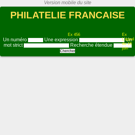
PHILATELIE FRANCAISE
Ex 456
Ex
L'appel
Un numéro
Une expression
Un
du 18
mot strict
Recherche étendue
juin