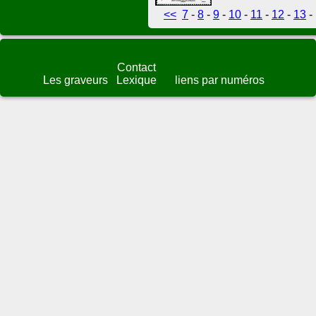
<<
7
-
8
-
9
-
10
-
11
-
12
-
13
-
Contact
Les graveurs
Lexique
liens par numéros