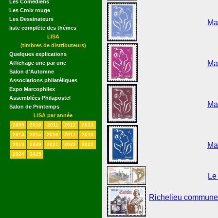
Les Comédiens
Les Croix rouge
Les Dessinateurs
Ma
liste complète des thèmes
LISA
(timbres de distributeurs)
Quelques explications
Ma
Affichage une par une
Salon d'Automne
Associations philatéliques
Expo Marcophilex
Assemblées Philapostel
Ma
Salon de Printemps
LISA par année
2009
2010
2011
2012
2013
2014
2015
2016
2017
2018
Ma
2019
2020
2021
2022
2023
2024
2025
Le
Richelieu commune d'