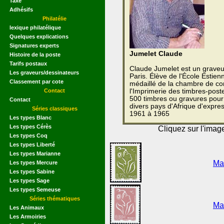
Taxe
Adhésifs
Philatélie
lexique philatélique
Quelques explications
Signatures experts
Jumelet Claude
Histoire de la poste
Tarifs postaux
Claude Jumelet est un graveu
Les graveurs/dessinateurs
Paris. Élève de l'École Estie
Classement par cote
médaillé de la chambre de co
Contact
l'Imprimerie des timbres-poste
500 timbres ou gravures pour 
Contact
divers pays d'Afrique d'expre
Séries classiques
1961 à 1965
Les types Blanc
Les types Cérès
Cliquez sur l'imag
Les types Coq
Les types Liberté
Les types Marianne
Ma
Les types Mercure
Les types Sabine
Les types Sage
Les types Semeuse
Séries thématiques
Ma
Les Animaux
Les Armoiries