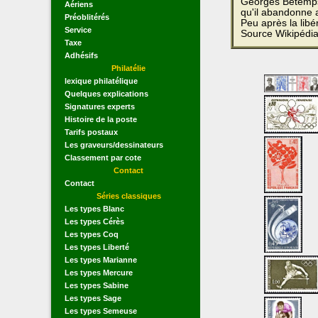
Georges Bétemps 
Aériens
qu'il abandonne 
Préoblitérés
Peu après la libé
Service
Source Wikipédi
Taxe
Adhésifs
Philatélie
lexique philatélique
Quelques explications
Signatures experts
Histoire de la poste
Tarifs postaux
Les graveurs/dessinateurs
Classement par cote
Contact
Contact
Séries classiques
Les types Blanc
Les types Cérès
Les types Coq
Les types Liberté
Les types Marianne
Les types Mercure
Les types Sabine
Les types Sage
Les types Semeuse