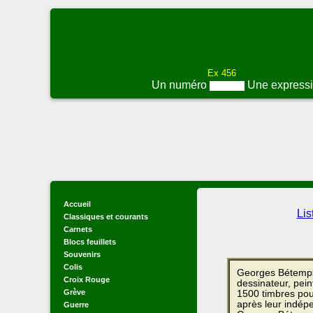
Ex 456
Un numéro
Une express
Accueil
Lis
Classiques et courants
Carnets
Blocs feuillets
Souvenirs
Colis
Georges Bétemps, 
Croix Rouge
dessinateur, pein
Grève
1500 timbres pour
après leur indép
Guerre