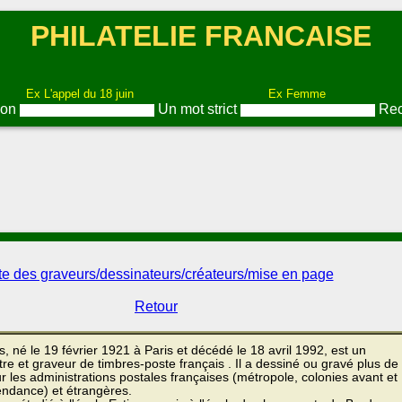
PHILATELIE FRANCAISE
Ex L'appel du 18 juin
Ex Femme
ion
Un mot strict
Rec
te des graveurs/dessinateurs/créateurs/mise en page
Retour
né le 19 février 1921 à Paris et décédé le 18 avril 1992, est un
tre et graveur de timbres-poste français . Il a dessiné ou gravé plus de
 les administrations postales françaises (métropole, colonies avant et
endance) et étrangères.