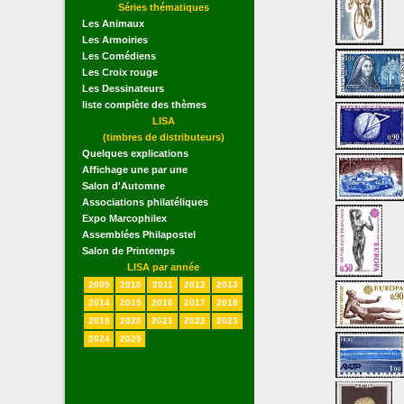
Séries thématiques
Les Animaux
Les Armoiries
Les Comédiens
Les Croix rouge
Les Dessinateurs
liste complète des thèmes
LISA
(timbres de distributeurs)
Quelques explications
Affichage une par une
Salon d'Automne
Associations philatéliques
Expo Marcophilex
Assemblées Philapostel
Salon de Printemps
LISA par année
2009
2010
2011
2012
2013
2014
2015
2016
2017
2018
2019
2020
2021
2022
2023
2024
2025