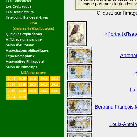
Les Comédiens
n'existe pas mais toutes les s
Les Croix rouge
Les Dessinateurs
Cliquez sur l'imag
liste complète des thèmes
LISA
(timbres de distributeurs)
«Portrait d'Isa
Quelques explications
Affichage une par une
Salon d'Automne
Associations philatéliques
Abraha
Expo Marcophilex
Assemblées Philapostel
Salon de Printemps
S
LISA par année
2009
2010
2011
2012
2013
2014
2015
2016
2017
2018
La 
2019
2020
2021
2022
2023
2024
2025
Bertrand François
Louis-Antoin