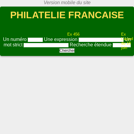
PHILATELIE FRANCAISE
Ex 456
Ex
L'appel
Un numéro
Une expression
Un
du 18
mot strict
Recherche étendue
juin