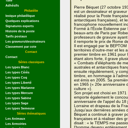
Taxe
Adhésifs
Pierre Béquet (27 octobre 19
Philatélie
est un dessinateur et graveur 
réalisé pour la Poste français
lexique philatélique
antarctiques françaises), et l
Quelques explications
francophone nouvellement ind
Signatures experts
Formé à l'École Estienne par 
Histoire de la poste
beaux-arts de Paris par Rober
Tarifs postaux
professeurs de gravure ayant 
il remporte le prix de Rome de
Les graveurs/dessinateurs
Il est engagé par le BEPTOM (
Classement par cote
territoires d'outre-mer et les
Contact
premier timbre en 1961 pour 
Contact
étant alors forte, il grave plu
Séries classiques
« Combats d'éléphants de mer
australes et antarctiques franç
Les types Blanc
ensuite régulièrement, y compr
Les types Cérès
timbre, en hommage à l'admin
Les types Coq
est émis en 2005. Sa premièr
Les types Liberté
en 1965 (« 20e anniversaire d
Les types Marianne
culture »).
Son projet est choisi en 1971
Les types Mercure
emporte également le concour
Les types Sabine
anniversaire de l'appel du 18 
Les types Sage
Lorraine et drapeau de la Fra
Les types Semeuse
Jusqu'aux dernières années de
Séries thématiques
Béquet a continué à graver po
françaises et à réaliser des gr
Les Animaux
disait : « le TEMPS me passio
Les Armoiries
l'homme devenu entièrement s