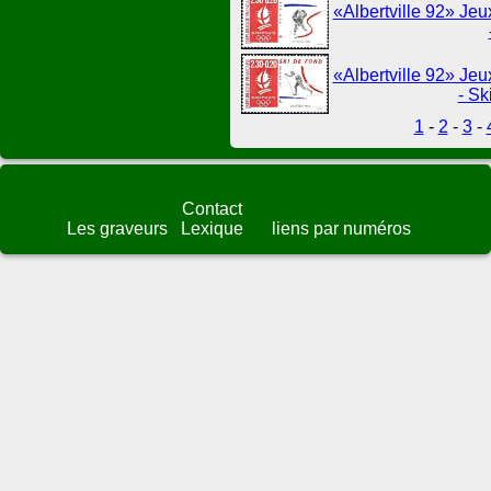
«Albertville 92» Jeu
«Albertville 92» Jeu
- Sk
1
-
2
-
3
-
Contact
Les graveurs
Lexique
liens par numéros