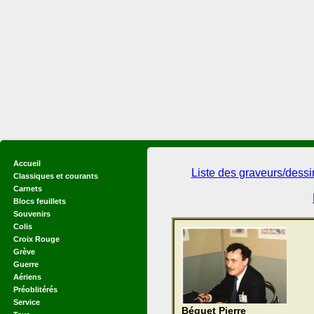
Accueil
Liste des graveurs/dess
Classiques et courants
Carnets
Blocs feuillets
Souvenirs
Colis
Croix Rouge
Grève
Guerre
Aériens
Préoblitérés
Service
Béquet Pierre