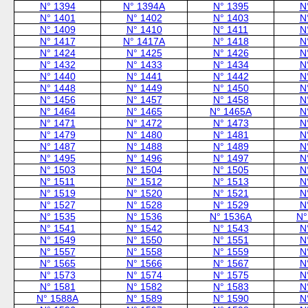
N° 1394
N° 1394A
N° 1395
N
N° 1401
N° 1402
N° 1403
N
N° 1409
N° 1410
N° 1411
N
N° 1417
N° 1417A
N° 1418
N
N° 1424
N° 1425
N° 1426
N
N° 1432
N° 1433
N° 1434
N
N° 1440
N° 1441
N° 1442
N
N° 1448
N° 1449
N° 1450
N
N° 1456
N° 1457
N° 1458
N
N° 1464
N° 1465
N° 1465A
N
N° 1471
N° 1472
N° 1473
N
N° 1479
N° 1480
N° 1481
N
N° 1487
N° 1488
N° 1489
N
N° 1495
N° 1496
N° 1497
N
N° 1503
N° 1504
N° 1505
N
N° 1511
N° 1512
N° 1513
N
N° 1519
N° 1520
N° 1521
N
N° 1527
N° 1528
N° 1529
N
N° 1535
N° 1536
N° 1536A
N°
N° 1541
N° 1542
N° 1543
N
N° 1549
N° 1550
N° 1551
N
N° 1557
N° 1558
N° 1559
N
N° 1565
N° 1566
N° 1567
N
N° 1573
N° 1574
N° 1575
N
N° 1581
N° 1582
N° 1583
N
N° 1588A
N° 1589
N° 1590
N