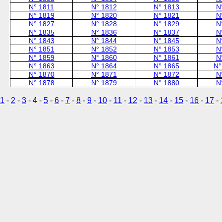
N° 1811
N° 1812
N° 1813
N
N° 1819
N° 1820
N° 1821
N
N° 1827
N° 1828
N° 1829
N
N° 1835
N° 1836
N° 1837
N
N° 1843
N° 1844
N° 1845
N
N° 1851
N° 1852
N° 1853
N
N° 1859
N° 1860
N° 1861
N
N° 1863
N° 1864
N° 1865
N°
N° 1870
N° 1871
N° 1872
N
N° 1878
N° 1879
N° 1880
N
1
-
2
-
3
- 4 -
5
-
6
-
7
-
8
-
9
-
10
-
11
-
12
-
13
-
14
-
15
-
16
-
17
-