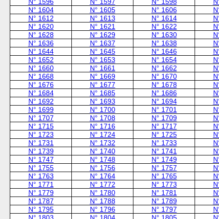
N° 1596
N° 1597
N° 1598
N
N° 1604
N° 1605
N° 1606
N
N° 1612
N° 1613
N° 1614
N
N° 1620
N° 1621
N° 1622
N
N° 1628
N° 1629
N° 1630
N
N° 1636
N° 1637
N° 1638
N
N° 1644
N° 1645
N° 1646
N
N° 1652
N° 1653
N° 1654
N
N° 1660
N° 1661
N° 1662
N
N° 1668
N° 1669
N° 1670
N
N° 1676
N° 1677
N° 1678
N
N° 1684
N° 1685
N° 1686
N
N° 1692
N° 1693
N° 1694
N
N° 1699
N° 1700
N° 1701
N
N° 1707
N° 1708
N° 1709
N
N° 1715
N° 1716
N° 1717
N
N° 1723
N° 1724
N° 1725
N
N° 1731
N° 1732
N° 1733
N
N° 1739
N° 1740
N° 1741
N
N° 1747
N° 1748
N° 1749
N
N° 1755
N° 1756
N° 1757
N
N° 1763
N° 1764
N° 1765
N
N° 1771
N° 1772
N° 1773
N
N° 1779
N° 1780
N° 1781
N
N° 1787
N° 1788
N° 1789
N
N° 1795
N° 1796
N° 1797
N
N° 1803
N° 1804
N° 1805
N